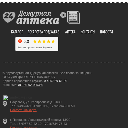
КАТАЛОГ
ЛЕКАРСТВА ПОД ЗАКАЗ!
АПТЕКА
КОНТАКТЫ
НОВОСТИ
© Круглосуточная «Дежурная аптека». Все права защищены.
ООО Дельфи, ОГРН 1115074005177
Единая справочная служба:
8 4967 69-61-90
Лицензия:
ЛО-50-02-005389
Подольск, ул. Ревпроспект д. 31/30
Тел. 8 4967/69-61-90/91/92, +7 929/945-00-50
Показать на карте
г. Подольск, Ленинградский проезд, 13/20
Тел. +7 4967 52-42-10, +7916/534-77-43
Показать на карте