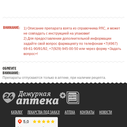
ВНИМАНИЕ:
1) Описание препарата взята из справочника РЛС, и может
не совпадать с инструкцией на упаковки!
2) Для предоставлении дополнительной информации
задайте свой вопрос фармацевту по телефонам +7(4967)
69-61-90/91/92, +7(929) 945-00-50 или через форму <Задать
вопрос>!
ОБРАТИТЕ
ВНИМАНИЕ:
Препараты отпускаются только в аптеке, при наличии рецепта.
КАТАЛОГ
ЛЕКАРСТВА ПОД ЗАКАЗ!
АПТЕКА
КОНТАКТЫ
НОВОСТИ