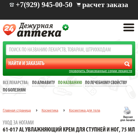
+7(929) 945-00-50
расчет заказа
проверить бракованные серии лекарств
ВСЕ ЛЕКАРСТВА:
ПО АЛФАВИТУ
ПО НАЗВАНИЮ
ПО ЛЕЧЕБНОМУ СВОЙСТВУ
ПО БОЛЕЗНЯМ
Главная страница
Косметика
Косметика для тела
Уход за ногами
УХОД ЗА НОГАМИ
61-017 AL Увлажняющий крем для ступней и ног, 75 мл
61-017 AL УВЛАЖНЯЮЩИЙ КРЕМ ДЛЯ СТУПНЕЙ И НОГ, 75 МЛ