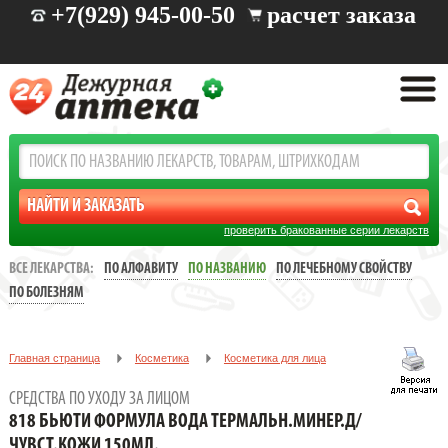
+7(929) 945-00-50
расчет заказа
проверить бракованные серии лекарств
ВСЕ ЛЕКАРСТВА:
ПО АЛФАВИТУ
ПО НАЗВАНИЮ
ПО ЛЕЧЕБНОМУ СВОЙСТВУ
ПО БОЛЕЗНЯМ
Главная страница
Косметика
Косметика для лица
Средства по уходу за лицом
СРЕДСТВА ПО УХОДУ ЗА ЛИЦОМ
818 БЬЮТИ ФОРМУЛА ВОДА ТЕРМАЛЬН.МИНЕР.Д/ЧУВСТ.КОЖИ
818 БЬЮТИ ФОРМУЛА ВОДА ТЕРМАЛЬН.МИНЕР.Д/
150МЛ.
ЧУВСТ.КОЖИ 150МЛ.