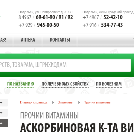
Подольск, ул. Ревпроспект д. 31/30
Подольск, Ленинградский проезд,
69-61-90 / 91 / 92
52-42-10
8 4967
/
+7 4967
/
945-00-50
534-77-43
+7 929
/
+7 916
/
АЗ!
АПТЕКА
КОНТАКТЫ
ПО НАЗВАНИЮ
ПО ЛЕЧЕБНОМУ СВОЙСТВУ
ПО БОЛЕЗНЯМ
Главная страница
Витамины
Прочии витамины
АСКОРБИНОВАЯ К-ТА ВИАЛ 5% 1МЛ. №10 Р-Р Д/ИН. АМП. /ВИАЛ/
ПРОЧИИ ВИТАМИНЫ
АСКОРБИНОВАЯ К-ТА ВИ