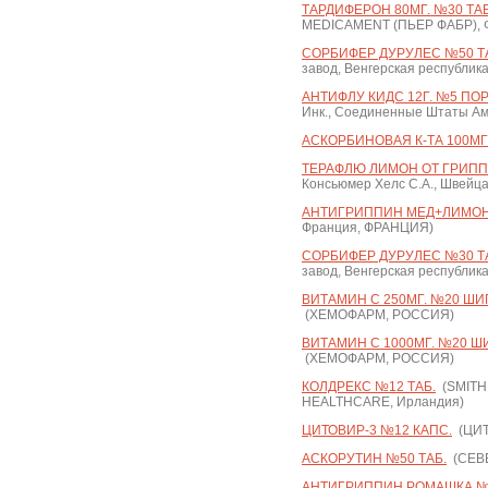
ТАРДИФЕРОН 80МГ. №30 ТАБ
MEDICAMENT (ПЬЕР ФАБР),
СОРБИФЕР ДУРУЛЕС №50 ТА
завод, Венгерская республика
АНТИФЛУ КИДС 12Г. №5 ПОР.
Инк., Соединенные Штаты Ам
АСКОРБИНОВАЯ К-ТА 100МГ/М
ТЕРАФЛЮ ЛИМОН ОТ ГРИПП
Консьюмер Хелс С.А., Швейц
АНТИГРИППИН МЕД+ЛИМОН №
Франция, ФРАНЦИЯ)
СОРБИФЕР ДУРУЛЕС №30 ТА
завод, Венгерская республика
ВИТАМИН С 250МГ. №20 ШИП
(ХЕМОФАРМ, РОССИЯ)
ВИТАМИН С 1000МГ. №20 ШИ
(ХЕМОФАРМ, РОССИЯ)
КОЛДРЕКС №12 ТАБ.
(SMITH
HEALTHCARE, Ирландия)
ЦИТОВИР-3 №12 КАПС.
(ЦИТ
АСКОРУТИН №50 ТАБ.
(СЕВЕ
АНТИГРИППИН РОМАШКА №10