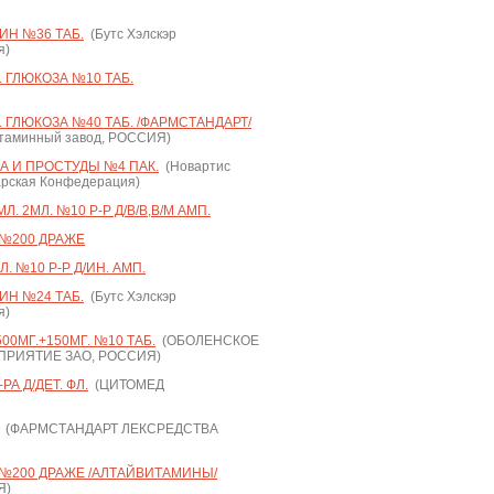
ИН №36 ТАБ.
(Бутс Хэлскэр
я)
 ГЛЮКОЗА №10 ТАБ.
 ГЛЮКОЗА №40 ТАБ. /ФАРМСТАНДАРТ/
таминный завод, РОССИЯ)
А И ПРОСТУДЫ №4 ПАК.
(Новартис
арская Конфедерация)
. 2МЛ. №10 Р-Р Д/В/В,В/М АМП.
 №200 ДРАЖЕ
. №10 Р-Р Д/ИН. АМП.
ИН №24 ТАБ.
(Бутс Хэлскэр
я)
0МГ.+150МГ. №10 ТАБ.
(ОБОЛЕНСКОЕ
РИЯТИЕ ЗАО, РОССИЯ)
РА Д/ДЕТ. ФЛ.
(ЦИТОМЕД
(ФАРМСТАНДАРТ ЛЕКСРЕДСТВА
 №200 ДРАЖЕ /АЛТАЙВИТАМИНЫ/
Я)