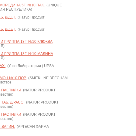
МОРОДИНА 5Г. №10 ПАК.
(UNIQUE
ДИЯ РЕСПУБЛИКА)
. Д/ДЕТ.
(Натур Продукт
. Д/ДЕТ.
(Натур Продукт
И ГРИППА 13Г. №10 КЛЮКВА
Я)
И ГРИППА 13Г. №10 МАЛИНА
Я)
АХ.
(Упса Лаборатории ( UPSA
МОН №10 ПОР.
(SMITKLINE BEECHAM
вство)
2 ПАСТИЛКИ
(NATUR PRODUKT
евство)
ТАБ. Д/РАСС.
(NATUR PRODUKT
евство)
4 ПАСТИЛКИ
(NATUR PRODUKT
евство)
.ВАГИН.
(АРТЕСАН ФАРМА