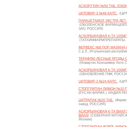
АСКОРУТИН №50 ТАБ. /ОЗОН
ЦИТОВИР-3 №48 КАПС.
(ЦИТ
ПАРАЦЕТАМОЛ ЭКСТРА ДЕТ. 
(ОБОЛЕНСКОЕ ФАРМАЦЕВТ
ЗАО, РОССИЯ)
АСКОРБИНОВАЯ К-ТА 100МГ
(ТАТХИМФАРМПРЕПАРАТЫ,
ФЕРВЕКС №8 ПОР. МАЛИНА 
С.р.Л., Итальянская республи
ТЕРАФЛЮ ЛЕСНЫЕ ЯГОДЫ О
(Новартис Консьюмер Хелс С
АСКОРБИНОВАЯ К-ТА 100МГ.
(ОБНОВЛЕНИЕ ПФК, РОССИ
ЦИТОВИР-3 №24 КАПС.
(ЦИТ
СТОПГРИПАН ЛИМОН №10 ПОР
(РУСАН ФАРМА ), ИНДИЯ Р
ЦИТРАПАК №20 ТАБ.
(Фармс
завод, РОССИЯ)
АСКОРБИНОВАЯ К-ТА ВИАЛ 50
ВИАЛ/
(СЕВЕРНАЯ КИТАЙСКА
Япония)
СТОПГРИПАН ФОРТЕ ЛИМОН П