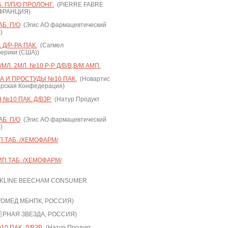
. П/П/О ПРОЛОНГ.
(PIERRE FABRE
 ФРАНЦИЯ)
Б. П/О
(Эгис АО фармацевтический
)
 Д/Р-РА ПАК.
(Сагмел
ерики (США))
Л. 2МЛ. №10 Р-Р Д/В/В,В/М АМП.
А И ПРОСТУДЫ №10 ПАК.
(Новартис
арская Конфедерация)
10 ПАК. Д/ВЗР.
(Натур Продукт
Б. П/О
(Эгис АО фармацевтический
)
.ТАБ. /ХЕМОФАРМ/
П.ТАБ. /ХЕМОФАРМ/
KLINE BEECHAM CONSUMER
ОМЕД МБНПК, РОССИЯ)
РНАЯ ЗВЕЗДА, РОССИЯ)
 ПАК. Д/ВЗР.
(Натур Продукт