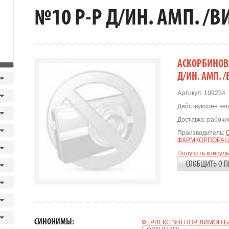
№10 Р-Р Д/ИН. АМП. /В
АСКОРБИНОВА
Д/ИН. АМП. /
Артикул:
109254
Действующее вещ
Доставка:
рабочие
Производитель:
ФАРМКОРПОРАЦ
Получить консул
СООБЩИТЬ О П
СИНОНИМЫ:
ФЕРВЕКС №8 ПОР. ЛИМОН Б