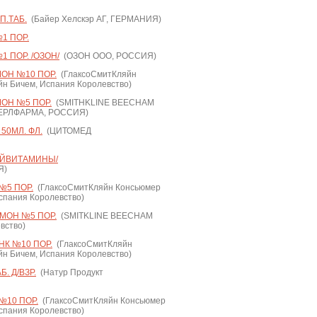
П.ТАБ.
(Байер Хелскэр АГ, ГЕРМАНИЯ)
1 ПОР.
1 ПОР. /ОЗОН/
(ОЗОН ООО, РОССИЯ)
ОН №10 ПОР.
(ГлаксоСмитКляйн
н Бичем, Испания Королевство)
ОН №5 ПОР.
(SMITHKLINE BEECHAM
ЕРЛФАРМА, РОССИЯ)
50МЛ. ФЛ.
(ЦИТОМЕД
ТАЙВИТАМИНЫ/
Я)
№5 ПОР.
(ГлаксоСмитКляйн Консьюмер
спания Королевство)
МОН №5 ПОР.
(SMITKLINE BEECHAM
вство)
К №10 ПОР.
(ГлаксоСмитКляйн
н Бичем, Испания Королевство)
. Д/ВЗР.
(Натур Продукт
№10 ПОР.
(ГлаксоСмитКляйн Консьюмер
спания Королевство)