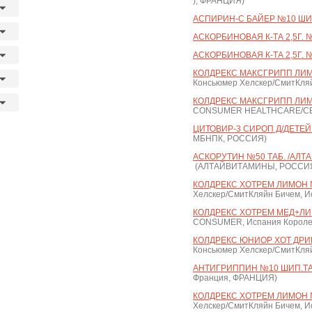
), ФРАНЦИЯ)
АСПИРИН-С БАЙЕР №10 ШИ
АСКОРБИНОВАЯ К-ТА 2,5Г. №
АСКОРБИНОВАЯ К-ТА 2,5Г. №
КОЛДРЕКС МАКСГРИПП ЛИМ
Консьюмер Хелскер/СмитКляй
КОЛДРЕКС МАКСГРИПП ЛИМ
CONSUMER HEALTHCARE/С
ЦИТОВИР-3 СИРОП Д/ДЕТЕЙ 
МБНПК, РОССИЯ)
АСКОРУТИН №50 ТАБ. /АЛ
(АЛТАЙВИТАМИНЫ, РОССИ
КОЛДРЕКС ХОТРЕМ ЛИМОН 
Хелскер/СмитКляйн Бичем, И
КОЛДРЕКС ХОТРЕМ МЕД+ЛИ
CONSUMER, Испания Короле
КОЛДРЕКС ЮНИОР ХОТ ДРИН
Консьюмер Хелскер/СмитКляй
АНТИГРИППИН №10 ШИП.ТАБ
Франция, ФРАНЦИЯ)
КОЛДРЕКС ХОТРЕМ ЛИМОН 
Хелскер/СмитКляйн Бичем, И