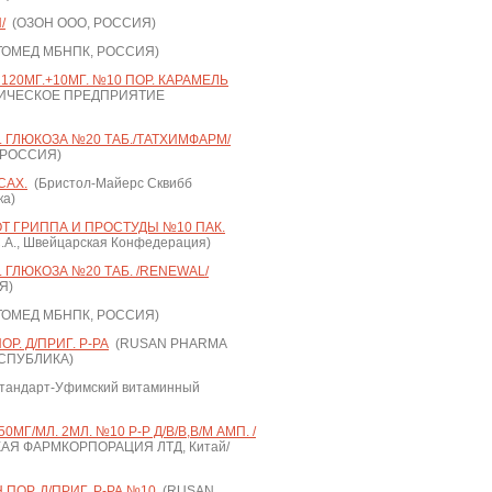
/
(ОЗОН ООО, РОССИЯ)
ОМЕД МБНПК, РОССИЯ)
120МГ.+10МГ. №10 ПОР. КАРАМЕЛЬ
ИЧЕСКОЕ ПРЕДПРИЯТИЕ
. ГЛЮКОЗА №20 ТАБ./ТАТХИМФАРМ/
 РОССИЯ)
САХ.
(Бристол-Майерс Сквибб
ка)
Т ГРИППА И ПРОСТУДЫ №10 ПАК.
.А., Швейцарская Конфедерация)
 ГЛЮКОЗА №20 ТАБ. /RENEWAL/
Я)
ОМЕД МБНПК, РОССИЯ)
. Д/ПРИГ. Р-РА
(RUSAN PHARMA
ЕСПУБЛИКА)
тандарт-Уфимский витаминный
МГ/МЛ. 2МЛ. №10 Р-Р Д/В/В,В/М АМП. /
Я ФАРМКОРПОРАЦИЯ ЛТД, Китай/
ОР. Д/ПРИГ. Р-РА №10
(RUSAN