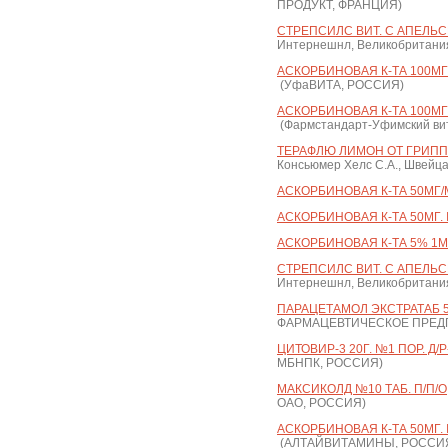
ПРОДУКТ, ФРАНЦИЯ)
СТРЕПСИЛС ВИТ. С АПЕЛЬС
Интернешнл, Великобритани
АСКОРБИНОВАЯ К-ТА 100МГ.
(УфаВИТА, РОССИЯ)
АСКОРБИНОВАЯ К-ТА 100МГ.
(Фармстандарт-Уфимский ви
ТЕРАФЛЮ ЛИМОН ОТ ГРИПП
Консьюмер Хелс С.А., Швейц
АСКОРБИНОВАЯ К-ТА 50МГ/МЛ
АСКОРБИНОВАЯ К-ТА 50МГ.
АСКОРБИНОВАЯ К-ТА 5% 1МЛ
СТРЕПСИЛС ВИТ. С АПЕЛЬС
Интернешнл, Великобритани
ПАРАЦЕТАМОЛ ЭКСТРАТАБ 50
ФАРМАЦЕВТИЧЕСКОЕ ПРЕДП
ЦИТОВИР-3 20Г. №1 ПОР. Д/Р-
МБНПК, РОССИЯ)
МАКСИКОЛД №10 ТАБ. П/П/О
ОАО, РОССИЯ)
АСКОРБИНОВАЯ К-ТА 50МГ.
(АЛТАЙВИТАМИНЫ, РОССИ