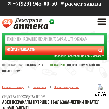
+7(929) 945-00-50
расчет заказа
проверить бракованные серии лекарств
ВСЕ ЛЕКАРСТВА:
ПО АЛФАВИТУ
ПО НАЗВАНИЮ
ПО ЛЕЧЕБНОМУ СВОЙСТВУ
ПО БОЛЕЗНЯМ
Главная страница
Косметика
Косметика для тела
Средства по уходу за телом
СРЕДСТВА ПО УХОДУ ЗА ТЕЛОМ
АВЕН КСЕРАКАЛМ НУТРИШЕН БАЛЬЗАМ-ЛЕГКИЙ ПИТАТЕЛ.
АВЕН КСЕРАКАЛМ НУТРИШЕН БАЛЬЗАМ-ЛЕГКИЙ ПИТАТЕЛ.
200МЛ.[AVENE]
200МЛ.[AVENE]