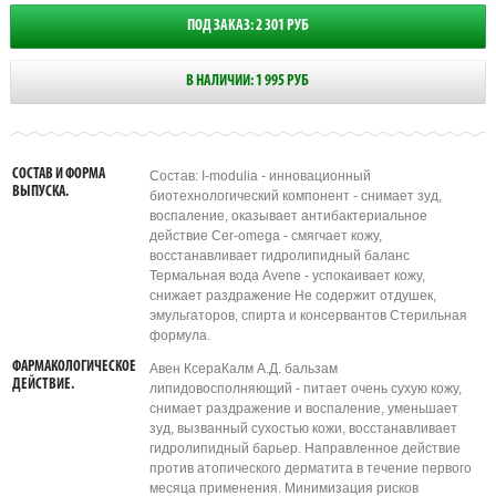
ПОД ЗАКАЗ: 2 301 РУБ
В НАЛИЧИИ: 1 995 РУБ
СОСТАВ И ФОРМА
Состав: I-modulia - инновационный
ВЫПУСКА.
биотехнологический компонент - снимает зуд,
воспаление, оказывает антибактериальное
действие Cer-omega - смягчает кожу,
восстанавливает гидролипидный баланс
Термальная вода Avene - успокаивает кожу,
снижает раздражение Не содержит отдушек,
эмульгаторов, спирта и консервантов Стерильная
формула.
ФАРМАКОЛОГИЧЕСКОЕ
Авен КсераКалм А.Д. бальзам
ДЕЙСТВИЕ.
липидовосполняющий - питает очень сухую кожу,
снимает раздражение и воспаление, уменьшает
зуд, вызванный сухостью кожи, восстанавливает
гидролипидный барьер. Направленное действие
против атопического дерматита в течение первого
месяца применения. Минимизация рисков