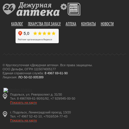
КАТАЛОГ
ЛЕКАРСТВА ПОД ЗАКАЗ!
АПТЕКА
КОНТАКТЫ
НОВОСТИ
© Круглосуточная «Дежурная аптека». Все права защищены.
ООО Дельфи, ОГРН 1115074005177
Единая справочная служба:
8 4967 69-61-90
Лицензия:
ЛО-50-02-005389
Подольск, ул. Ревпроспект д. 31/30
Тел. 8 4967/69-61-90/91/92, +7 929/945-00-50
Показать на карте
г. Подольск, Ленинградский проезд, 13/20
Тел. +7 4967 52-42-10, +7916/534-77-43
Показать на карте