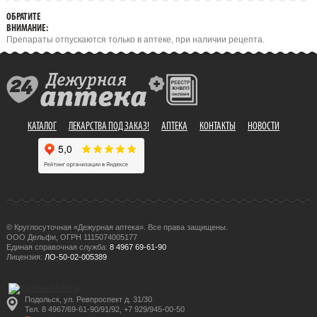
ОБРАТИТЕ
ВНИМАНИЕ:
Препараты отпускаются только в аптеке, при наличии рецепта.
КАТАЛОГ
ЛЕКАРСТВА ПОД ЗАКАЗ!
АПТЕКА
КОНТАКТЫ
НОВОСТИ
© Круглосуточная «Дежурная аптека». Все права защищены.
ООО Дельфи, ОГРН 1115074005177
Единая справочная служба:
8 4967 69-61-90
Лицензия:
ЛО-50-02-005389
Подольск, ул. Ревпроспект д. 31/30
Тел. 8 4967/69-61-90/91/92, +7 929/945-00-50