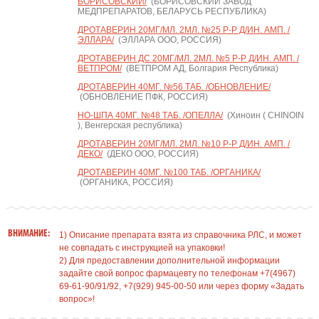
БОРИСОВСКИЙ/
(БОРИСОВСКИЙ ЗАВОД
МЕДПРЕПАРАТОВ, БЕЛАРУСЬ РЕСПУБЛИКА)
ДРОТАВЕРИН 20МГ/МЛ. 2МЛ. №25 Р-Р Д/ИН. АМП. /
ЭЛЛАРА/
(ЭЛЛАРА ООО, РОССИЯ)
ДРОТАВЕРИН ДС 20МГ/МЛ. 2МЛ. №5 Р-Р Д/ИН. АМП. /
ВЕТПРОМ/
(ВЕТПРОМ АД, Болгария Республика)
ДРОТАВЕРИН 40МГ. №56 ТАБ. /ОБНОВЛЕНИЕ/
(ОБНОВЛЕНИЕ ПФК, РОССИЯ)
НО-ШПА 40МГ. №48 ТАБ. /ОПЕЛЛА/
(Хиноин ( CHINOIN
), Венгерская республика)
ДРОТАВЕРИН 20МГ/МЛ. 2МЛ. №10 Р-Р Д/ИН. АМП. /
ДЕКО/
(ДЕКО ООО, РОССИЯ)
ДРОТАВЕРИН 40МГ. №100 ТАБ. /ОРГАНИКА/
(ОРГАНИКА, РОССИЯ)
ВНИМАНИЕ:
1) Описание препарата взята из справочника РЛС, и может
не совпадать с инструкцией на упаковки!
2) Для предоставлении дополнительной информации
задайте свой вопрос фармацевту по телефонам +7(4967)
69-61-90/91/92, +7(929) 945-00-50 или через форму «Задать
вопрос»!