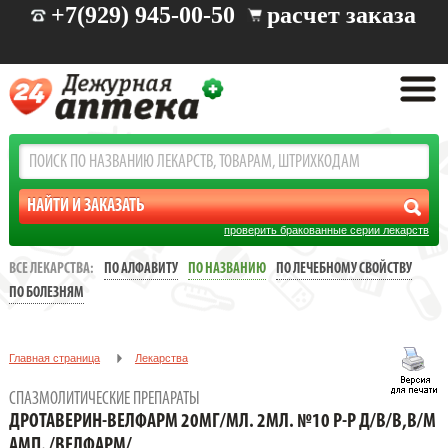
+7(929) 945-00-50
расчет заказа
проверить бракованные серии лекарств
ВСЕ ЛЕКАРСТВА:
ПО АЛФАВИТУ
ПО НАЗВАНИЮ
ПО ЛЕЧЕБНОМУ СВОЙСТВУ
ПО БОЛЕЗНЯМ
Главная страница
Лекарства
Спазмолитические препараты
СПАЗМОЛИТИЧЕСКИЕ ПРЕПАРАТЫ
ДРОТАВЕРИН-ВЕЛФАРМ 20МГ/МЛ. 2МЛ. №10 Р-Р Д/В/В,В/М АМП.
ДРОТАВЕРИН-ВЕЛФАРМ 20МГ/МЛ. 2МЛ. №10 Р-Р Д/В/В,В/М
/ВЕЛФАРМ/
АМП. /ВЕЛФАРМ/