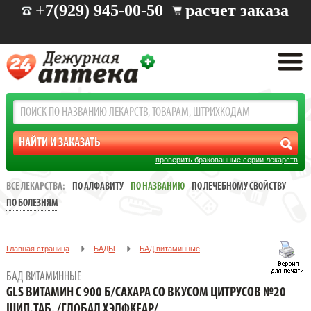
+7(929) 945-00-50
расчет заказа
проверить бракованные серии лекарств
ВСЕ ЛЕКАРСТВА:
ПО АЛФАВИТУ
ПО НАЗВАНИЮ
ПО ЛЕЧЕБНОМУ СВОЙСТВУ
ПО БОЛЕЗНЯМ
Главная страница
БАДЫ
БАД витаминные
GLS ВИТАМИН C 900 Б/САХАРА СО ВКУСОМ ЦИТРУСОВ №20
БАД ВИТАМИННЫЕ
ШИП.ТАБ. /ГЛОБАЛ ХЭЛФКЕАР/
GLS ВИТАМИН C 900 Б/САХАРА СО ВКУСОМ ЦИТРУСОВ №20
ШИП.ТАБ. /ГЛОБАЛ ХЭЛФКЕАР/