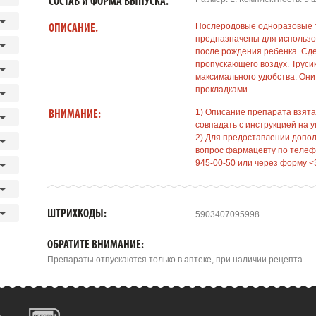
СОСТАВ И ФОРМА ВЫПУСКА.
Послеродовые одноразовые т
ОПИСАНИЕ.
предназначены для использо
после рождения ребенка. Сд
пропускающего воздух. Труси
максимального удобства. Они
прокладками.
1) Описание препарата взята
ВНИМАНИЕ:
совпадать с инструкцией на у
2) Для предоставлении допо
вопрос фармацевту по телефо
945-00-50 или через форму <
ШТРИХКОДЫ:
5903407095998
ОБРАТИТЕ ВНИМАНИЕ:
Препараты отпускаются только в аптеке, при наличии рецепта.