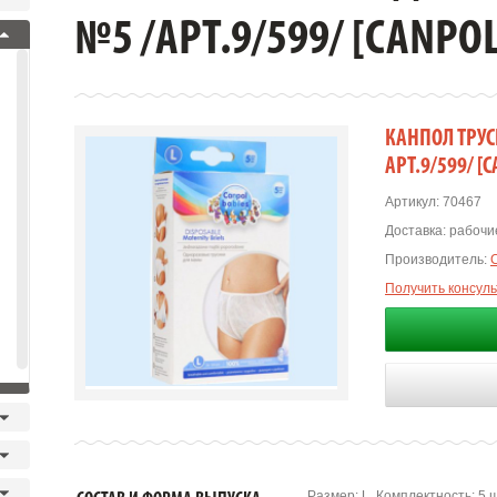
№5 /АРТ.9/599/ [CANPOL
КАНПОЛ ТРУС
АРТ.9/599/ [
Артикул:
70467
Доставка:
рабочие
Производитель:
C
Получить консул
Размер: L. Комплектность: 5 ш