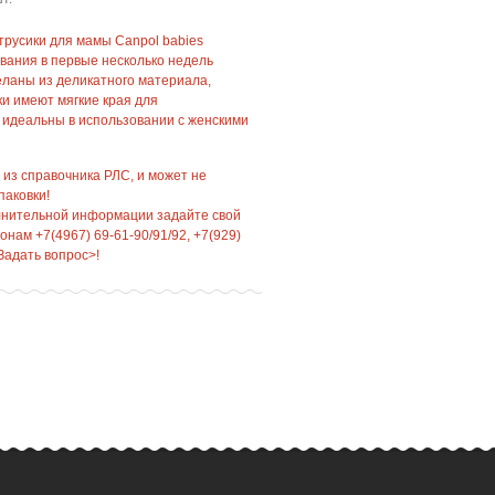
русики для мамы Canpol babies
вания в первые несколько недель
еланы из деликатного материала,
ки имеют мягкие края для
 идеальны в использовании с женскими
 из справочника РЛС, и может не
паковки!
лнительной информации задайте свой
нам +7(4967) 69-61-90/91/92, +7(929)
Задать вопрос>!