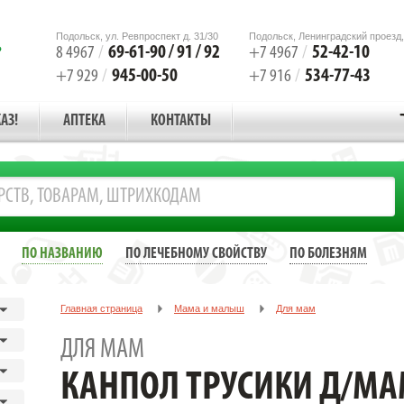
Подольск, ул. Ревпроспект д. 31/30
Подольск, Ленинградский проезд,
69-61-90 / 91 / 92
52-42-10
8 4967
/
+7 4967
/
945-00-50
534-77-43
+7 929
/
+7 916
/
АЗ!
АПТЕКА
КОНТАКТЫ
ПО НАЗВАНИЮ
ПО ЛЕЧЕБНОМУ СВОЙСТВУ
ПО БОЛЕЗНЯМ
Главная страница
Мама и малыш
Для мам
КАНПОЛ ТРУСИКИ Д/МАМ ОДНОРАЗ. Р.L №5 /АРТ.9/599/ [CANPOL]
ДЛЯ МАМ
КАНПОЛ ТРУСИКИ Д/МАМ