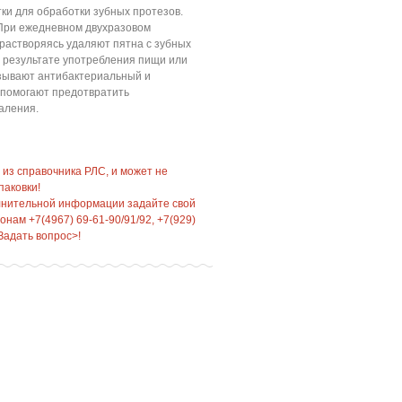
етки для обработки зубных протезов.
 При ежедневном двухразовом
растворяясь удаляют пятна с зубных
в результате употребления пищи или
азывают антибактериальный и
помогают предотвратить
аления.
 из справочника РЛС, и может не
паковки!
лнительной информации задайте свой
нам +7(4967) 69-61-90/91/92, +7(929)
Задать вопрос>!