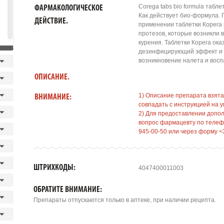
Corega tabs bio formula табл
ФАРМАКОЛОГИЧЕСКОЕ
Как действует био-формула.
ДЕЙСТВИЕ.
применении таблетки Корега 
протезов, которые возникли 
курения. Таблетки Корега ок
дезинфицирующий эффект и 
возникновение налета и восп
ОПИСАНИЕ.
1) Описание препарата взята
ВНИМАНИЕ:
совпадать с инструкцией на у
2) Для предоставлении допо
вопрос фармацевту по телефо
945-00-50 или через форму <
ШТРИХКОДЫ:
4047400011003
ОБРАТИТЕ ВНИМАНИЕ:
Препараты отпускаются только в аптеке, при наличии рецепта.