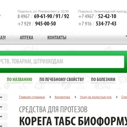
Подольск, ул. Ревпроспект д. 31/30
Подольск, Ленинградский проезд,
69-61-90 / 91 / 92
52-42-10
8 4967
/
+7 4967
/
945-00-50
534-77-43
+7 929
/
+7 916
/
АЗ!
АПТЕКА
КОНТАКТЫ
ПО НАЗВАНИЮ
ПО ЛЕЧЕБНОМУ СВОЙСТВУ
ПО БОЛЕЗНЯМ
Главная страница
Косметика
Уход за полостью рта
Сре
КОРЕГА ТАБС БИОФОРМУЛА Д/ЧИСТ. ЗУБ.ПРОТЕЗОВ №30 ТАБ. [C
СРЕДСТВА ДЛЯ ПРОТЕЗОВ
КОРЕГА ТАБС БИОФОРМУ