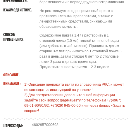
БЕРЕМЕННОСТИ.
беременности и в период грудного вскармливания.
ВЗАИМОДЕЙСТВИЕ.
Не рекомендуется одновременный прием с
противокашлевыми препаратами, а также с
лекарственными средствами, снижающими
образование мокроты.
СПОСОБ
Содержимое пакета 1,47 г растворить в 1
ПРИМЕНЕНИЯ.
столовой ложке (15 мл) теплой кипяченой воды
(или добавить в чай, молоко). Принимать детям
старше 3-х лет принимать по 1 столовой ложке 3
раза в день, детям старше 6 лет по 2 столовые
ложки 3 раза в день во время еды.
Продолжительность приема – 2-3 недели.
ОПИСАНИЕ.
ВНИМАНИЕ:
1) Описание препарата взята из справочника РЛС, и может
не совпадать с инструкцией на упаковки!
2) Для предоставлении дополнительной информации
задайте свой вопрос фармацевту по телефонам +7(4967)
69-61-90/91/92, +7(929) 945-00-50 или через форму <Задать
вопрос>!
4602957000698
ШТРИХКОДЫ: