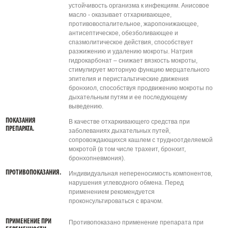
устойчивость организма к инфекциям. Анисовое
масло - оказывает отхаркивающее,
противовоспалительное, жаропонижающее,
антисептическое, обезболивающее и
спазмолитическое действия, способствует
разжижению и удалению мокроты. Натрия
гидрокарбонат – снижает вязкость мокроты,
стимулирует моторную функцию мерцательного
эпителия и перистальтические движения
бронхиол, способствуя продвижению мокроты по
дыхательным путям и ее последующему
выведению.
ПОКАЗАНИЯ
В качестве отхаркивающего средства при
ПРЕПАРАТА.
заболеваниях дыхательных путей,
сопровождающихся кашлем с трудноотделяемой
мокротой (в том числе трахеит, бронхит,
бронхопневмония).
ПРОТИВОПОКАЗАНИЯ.
Индивидуальная непереносимость компонентов,
нарушения углеводного обмена. Перед
применением рекомендуется
проконсультироваться с врачом.
ПРИМЕНЕНИЕ ПРИ
Противопоказано применение препарата при