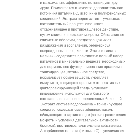
и максимально эффективно потенцируют друг
друга. Применяется в качестве дополнительного
источника витамина С, источника полифенольных
соединений. Экстракт корня алтея – уменьшает
воспалительный процесс, оказывает
отхаркивающее и противокашлевое действие,
путем снижения вязкости мокроты. Обволакивает
слизистые оболочки, предотвращая их от
раздражения и воспаления, регенерируя
поврежденные поверхности. Экстракт листьев
малины - содержится практически полный набор
витаминов и минеральных веществ, необходимых
для нормального функционирования организма,
тонизирующее, витаминное средство,
нормализует обмен веществ, укрепляет
иммунитет, защищают организм от негативных
факторов окружающей среды улучшает
пищеварение, используют для быстрого
восстановления после перенесенных болезней.
Экстракт листьев подорожника – тонизирующее
средство, содержит смесь эфирных масел,
обладающих отхаркивающим (за счет разжижения
мокроты и усиления двигательной активности
бронхов), противовоспалительным действиями.
Аскорбиновая кислота (витамин С) – увеличивает