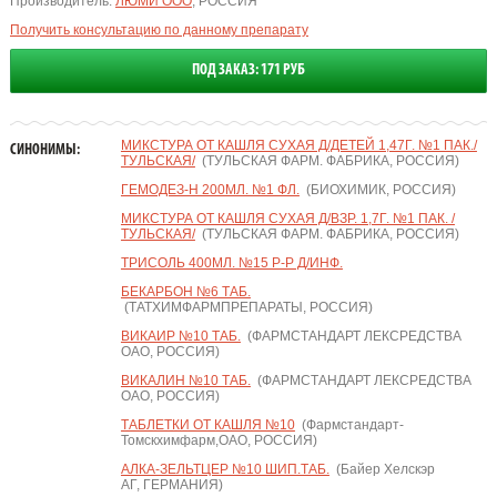
Производитель:
ЛЮМИ ООО
, РОССИЯ
Получить консультацию по данному препарату
ПОД ЗАКАЗ: 171 РУБ
МИКСТУРА ОТ КАШЛЯ СУХАЯ Д/ДЕТЕЙ 1,47Г. №1 ПАК./
СИНОНИМЫ:
ТУЛЬСКАЯ/
(ТУЛЬСКАЯ ФАРМ. ФАБРИКА, РОССИЯ)
ГЕМОДЕЗ-Н 200МЛ. №1 ФЛ.
(БИОХИМИК, РОССИЯ)
МИКСТУРА ОТ КАШЛЯ СУХАЯ Д/ВЗР. 1,7Г. №1 ПАК. /
ТУЛЬСКАЯ/
(ТУЛЬСКАЯ ФАРМ. ФАБРИКА, РОССИЯ)
ТРИСОЛЬ 400МЛ. №15 Р-Р Д/ИНФ.
БЕКАРБОН №6 ТАБ.
(ТАТХИМФАРМПРЕПАРАТЫ, РОССИЯ)
ВИКАИР №10 ТАБ.
(ФАРМСТАНДАРТ ЛЕКСРЕДСТВА
ОАО, РОССИЯ)
ВИКАЛИН №10 ТАБ.
(ФАРМСТАНДАРТ ЛЕКСРЕДСТВА
ОАО, РОССИЯ)
ТАБЛЕТКИ ОТ КАШЛЯ №10
(Фармстандарт-
Томскхимфарм,ОАО, РОССИЯ)
АЛКА-ЗЕЛЬТЦЕР №10 ШИП.ТАБ.
(Байер Хелскэр
АГ, ГЕРМАНИЯ)