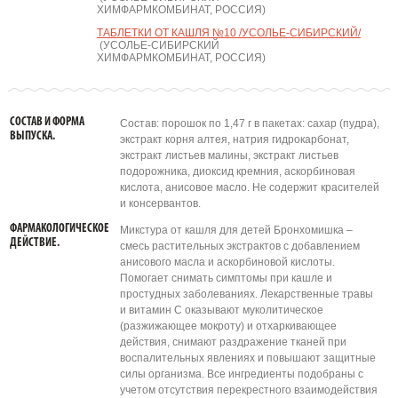
ХИМФАРМКОМБИНАТ, РОССИЯ)
ТАБЛЕТКИ ОТ КАШЛЯ №10 /УСОЛЬЕ-СИБИРСКИЙ/
(УСОЛЬЕ-СИБИРСКИЙ
ХИМФАРМКОМБИНАТ, РОССИЯ)
СОСТАВ И ФОРМА
Состав: порошок по 1,47 г в пакетах: сахар (пудра),
ВЫПУСКА.
экстракт корня алтея, натрия гидрокарбонат,
экстракт листьев малины, экстракт листьев
подорожника, диоксид кремния, аскорбиновая
кислота, анисовое масло. Не содержит красителей
и консервантов.
ФАРМАКОЛОГИЧЕСКОЕ
Микстура от кашля для детей Бронхомишка –
ДЕЙСТВИЕ.
смесь растительных экстрактов с добавлением
анисового масла и аскорбиновой кислоты.
Помогает снимать симптомы при кашле и
простудных заболеваниях. Лекарственные травы
и витамин С оказывают муколитическое
(разжижающее мокроту) и отхаркивающее
действия, снимают раздражение тканей при
воспалительных явлениях и повышают защитные
силы организма. Все ингредиенты подобраны с
учетом отсутствия перекрестного взаимодействия