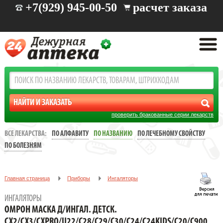
+7(929) 945-00-50
расчет заказа
проверить бракованные серии лекарств
ВСЕ ЛЕКАРСТВА:
ПО АЛФАВИТУ
ПО НАЗВАНИЮ
ПО ЛЕЧЕБНОМУ СВОЙСТВУ
ПО БОЛЕЗНЯМ
Главная страница
Приборы
Ингаляторы
ОМРОН МАСКА Д/ИНГАЛ. ДЕТСК.
ИНГАЛЯТОРЫ
CX2/CX3/CXPRO/U22/C28/C29/C30/C24/C24KIDS/C20/C900
ОМРОН МАСКА Д/ИНГАЛ. ДЕТСК.
[OMRON]
CX2/CX3/CXPRO/U22/C28/C29/C30/C24/C24KIDS/C20/C900