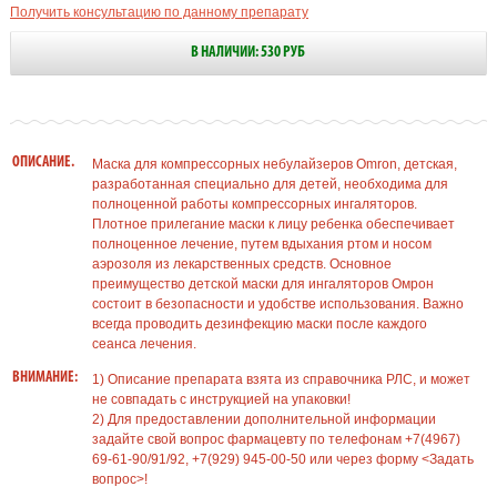
Получить консультацию по данному препарату
В НАЛИЧИИ: 530 РУБ
ОПИСАНИЕ.
Маска для компрессорных небулайзеров Omron, детская,
разработанная специально для детей, необходима для
полноценной работы компрессорных ингаляторов.
Плотное прилегание маски к лицу ребенка обеспечивает
полноценное лечение, путем вдыхания ртом и носом
аэрозоля из лекарственных средств. Основное
преимущество детской маски для ингаляторов Омрон
состоит в безопасности и удобстве использования. Важно
всегда проводить дезинфекцию маски после каждого
сеанса лечения.
ВНИМАНИЕ:
1) Описание препарата взята из справочника РЛС, и может
не совпадать с инструкцией на упаковки!
2) Для предоставлении дополнительной информации
задайте свой вопрос фармацевту по телефонам +7(4967)
69-61-90/91/92, +7(929) 945-00-50 или через форму <Задать
вопрос>!