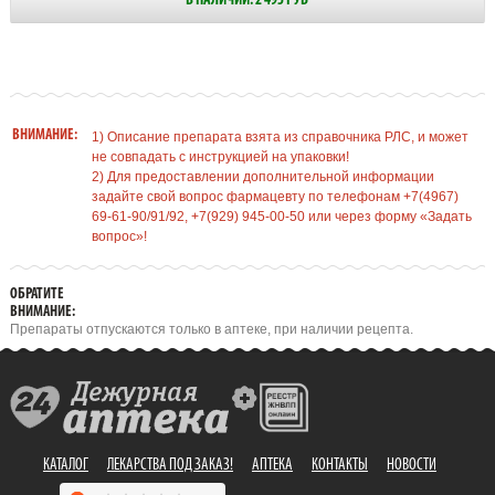
В НАЛИЧИИ: 2 495 РУБ
ВНИМАНИЕ:
1) Описание препарата взята из справочника РЛС, и может
не совпадать с инструкцией на упаковки!
2) Для предоставлении дополнительной информации
задайте свой вопрос фармацевту по телефонам +7(4967)
69-61-90/91/92, +7(929) 945-00-50 или через форму «Задать
вопрос»!
ОБРАТИТЕ
ВНИМАНИЕ:
Препараты отпускаются только в аптеке, при наличии рецепта.
КАТАЛОГ
ЛЕКАРСТВА ПОД ЗАКАЗ!
АПТЕКА
КОНТАКТЫ
НОВОСТИ