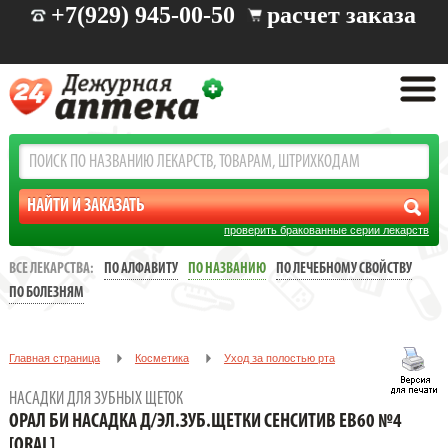
+7(929) 945-00-50
расчет заказа
проверить бракованные серии лекарств
ВСЕ ЛЕКАРСТВА:
ПО АЛФАВИТУ
ПО НАЗВАНИЮ
ПО ЛЕЧЕБНОМУ СВОЙСТВУ
ПО БОЛЕЗНЯМ
Главная страница
Косметика
Уход за полостью рта
Насадки для зубных щеток
НАСАДКИ ДЛЯ ЗУБНЫХ ЩЕТОК
ОРАЛ БИ НАСАДКА Д/ЭЛ.ЗУБ.ЩЕТКИ СЕНСИТИВ EB60 №4
ОРАЛ БИ НАСАДКА Д/ЭЛ.ЗУБ.ЩЕТКИ СЕНСИТИВ EB60 №4
[ORAL]
[ORAL]