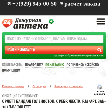
+7(929) 945-00-50
расчет заказа
проверить бракованные серии лекарств
ВСЕ ЛЕКАРСТВА:
ПО АЛФАВИТУ
ПО НАЗВАНИЮ
ПО ЛЕЧЕБНОМУ СВОЙСТВУ
ПО БОЛЕЗНЯМ
Главная страница
Ортопедия
Фиксация суставов ног
ОРЛЕТТ БАНДАЖ ГОЛЕНОСТОП. С РЕБР. ЖЕСТК. Р.M /АРТ.BAN-
ФИКСАЦИЯ СУСТАВОВ НОГ
101(M)/ [ORLETT]
ОРЛЕТТ БАНДАЖ ГОЛЕНОСТОП. С РЕБР. ЖЕСТК. Р.M /АРТ.BAN-
101(M)/ [ORLETT]