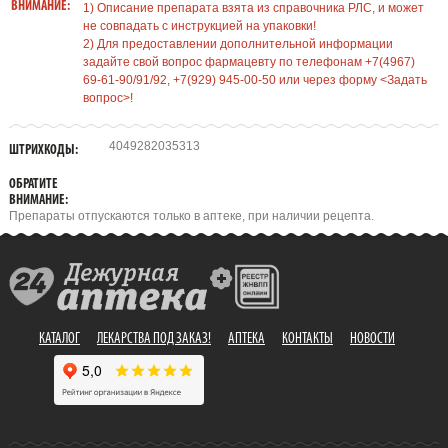
ВНИМАНИЕ:
1) Описание препарата взята из справочника РЛС, и может
не совпадать с инструкцией на упаковки!
2) Для предоставлении дополнительной информации
задайте свой вопрос фармацевту по телефонам +7(4967)
69-61-90/91/92, +7(929) 945-00-50 или через форму <Задать
вопрос>!
4049282035313
ШТРИХКОДЫ:
ОБРАТИТЕ
ВНИМАНИЕ:
Препараты отпускаются только в аптеке, при наличии рецепта.
КАТАЛОГ
ЛЕКАРСТВА ПОД ЗАКАЗ!
АПТЕКА
КОНТАКТЫ
НОВОСТИ