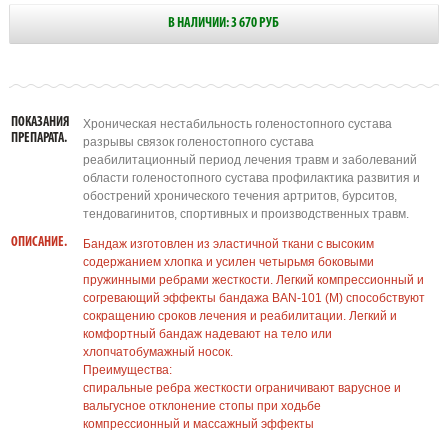
В НАЛИЧИИ: 3 670 РУБ
ПОКАЗАНИЯ
Хроническая нестабильность голеностопного сустава
ПРЕПАРАТА.
разрывы связок голеностопного сустава
реабилитационный период лечения травм и заболеваний
области голеностопного сустава профилактика развития и
обострений хронического течения артритов, бурситов,
тендовагинитов, спортивных и производственных травм.
ОПИСАНИЕ.
Бандаж изготовлен из эластичной ткани с высоким
содержанием хлопка и усилен четырьмя боковыми
пружинными ребрами жесткости. Легкий компрессионный и
согревающий эффекты бандажа BAN-101 (M) способствуют
сокращению сроков лечения и реабилитации. Легкий и
комфортный бандаж надевают на тело или
хлопчатобумажный носок.
Преимущества:
спиральные ребра жесткости ограничивают варусное и
вальгусное отклонение стопы при ходьбе
компрессионный и массажный эффекты