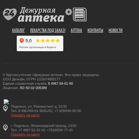
КАТАЛОГ
ЛЕКАРСТВА ПОД ЗАКАЗ!
АПТЕКА
КОНТАКТЫ
НОВОСТИ
© Круглосуточная «Дежурная аптека». Все права защищены.
ООО Дельфи, ОГРН 1115074005177
Единая справочная служба:
8 4967 69-61-90
Лицензия:
ЛО-50-02-005389
Подольск, ул. Ревпроспект д. 31/30
Тел. 8 4967/69-61-90/91/92, +7 929/945-00-50
Показать на карте
г. Подольск, Ленинградский проезд, 13/20
Тел. +7 4967 52-42-10, +7916/534-77-43
Показать на карте