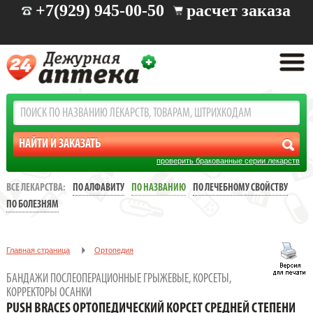
+7(929) 945-00-50
расчет заказа
проверить бракованные серии лекарств
ВСЕ ЛЕКАРСТВА:
ПО АЛФАВИТУ
ПО НАЗВАНИЮ
ПО ЛЕЧЕБНОМУ СВОЙСТВУ
ПО БОЛЕЗНЯМ
Главная страница
Ортопедия
Бандажи послеоперационные грыжевые, корсеты, корректоры
БАНДАЖИ ПОСЛЕОПЕРАЦИОННЫЕ ГРЫЖЕВЫЕ, КОРСЕТЫ,
осанки
КОРРЕКТОРЫ ОСАНКИ
PUSH BRACES ОРТОПЕДИЧЕСКИЙ КОРСЕТ СРЕДНЕЙ СТЕПЕНИ
PUSH BRACES ОРТОПЕДИЧЕСКИЙ КОРСЕТ СРЕДНЕЙ СТЕПЕНИ