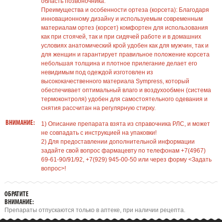
область позвоночника.
Преимущества и особенности ортеза (корсета): Благодаря
инновационному дизайну и используемым современным
материалам ортез (корсет) комфортен для использования
как при стоячей, так и при сидячей работе и в домашних
условиях анатомический крой удобен как для мужчин, так и
для женщин и гарантирует правильное положение корсета
небольшая толщина и плотное прилегание делает его
невидимым под одеждой изготовлен из
высококачественного материала Sympress, который
обеспечивает оптимальный влаго и воздухообмен (система
термоконтроля) удобен для самостоятельного одевания и
снятия рассчитан на регулярную стирку.
ВНИМАНИЕ:
1) Описание препарата взята из справочника РЛС, и может
не совпадать с инструкцией на упаковки!
2) Для предоставлении дополнительной информации
задайте свой вопрос фармацевту по телефонам +7(4967)
69-61-90/91/92, +7(929) 945-00-50 или через форму <Задать
вопрос>!
ОБРАТИТЕ
ВНИМАНИЕ:
Препараты отпускаются только в аптеке, при наличии рецепта.