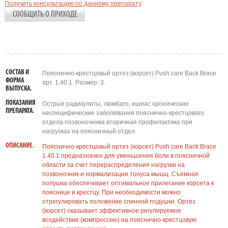
Получить консультацию по данному препарату
СООБЩИТЬ О ПРИХОДЕ
СОСТАВ И
Пояснично-крестцовый ортез (корсет) Push care Back Brace
ФОРМА
арт. 1.40.1. Размер: 3.
ВЫПУСКА.
ПОКАЗАНИЯ
Острые радикулиты, люмбаго, ишиас хронические
ПРЕПАРАТА.
неспецифические заболевания пояснично-крестцового
отдела позвоночника вторичная профилактика при
нагрузках на поясничный отдел.
ОПИСАНИЕ.
Пояснично-крестцовый ортез (корсет) Push care Back Brace
1.40.1 предназначен для уменьшения боли в поясничной
области за счет перераспределения нагрузки на
позвоночник и нормализации тонуса мышц. Съемная
полушка обеспечивает оптимальное прилегание корсета к
пояснице и крестцу. При необходимости можно
отрегулировать положение спинной подушки. Ортез
(корсет) оказывает эффективное регулируемое
воздействие (компрессию) на пояснично-крестцовую