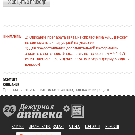
СООБЩИТЬ О ПРИХОДЕ
ВНИМАНИЕ:
1) Описание препарата взята из справочника РЛС, и может
не совпадать с инструкцией на упаковки!
2) Для предоставлении дополнительной информации
задайте свой вопрос фармацевту по телефонам +7(4967)
69-61-90/91/92, +7(929) 945-00-50 или через форму <Задать
вопрос>!
ОБРАТИТЕ
ВНИМАНИЕ:
Препараты отпускаются только в аптеке, при наличии рецепта.
КАТАЛОГ
ЛЕКАРСТВА ПОД ЗАКАЗ!
АПТЕКА
КОНТАКТЫ
НОВОСТИ