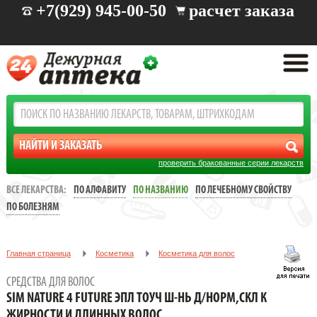
+7(929) 945-00-50
расчет заказа
проверить бракованные серии лекарств
ВСЕ ЛЕКАРСТВА:
ПО АЛФАВИТУ
ПО НАЗВАНИЮ
ПО ЛЕЧЕБНОМУ СВОЙСТВУ
ПО БОЛЕЗНЯМ
Главная страница
Косметика
Косметика для волос
Средства для волос
СРЕДСТВА ДЛЯ ВОЛОС
Sim nature 4 FUTURE Эпл Тоуч ш-нь д/норм,скл к жирности и
SIM NATURE 4 FUTURE ЭПЛ ТОУЧ Ш-НЬ Д/НОРМ,СКЛ К
длинных волос
ЖИРНОСТИ И ДЛИННЫХ ВОЛОС