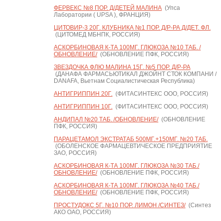
ФЕРВЕКС №8 ПОР. Д/ДЕТЕЙ МАЛИНА
(Упса
Лаборатории ( UPSA ), ФРАНЦИЯ)
ЦИТОВИР-3 20Г. КЛУБНИКА №1 ПОР. Д/Р-РА Д/ДЕТ. ФЛ.
(ЦИТОМЕД МБНПК, РОССИЯ)
АСКОРБИНОВАЯ К-ТА 100МГ. ГЛЮКОЗА №10 ТАБ. /
ОБНОВЛЕНИЕ/
(ОБНОВЛЕНИЕ ПФК, РОССИЯ)
ЗВЕЗДОЧКА ФЛЮ МАЛИНА 15Г. №5 ПОР. Д/Р-РА
(ДАНАФА ФАРМАСЬЮТИКАЛ ДЖОЙНТ СТОК КОМПАНИ /
DANAFA, Вьетнам Социалистическая Республика)
АНТИГРИППИН 20Г.
(ФИТАСИНТЕКС ООО, РОССИЯ)
АНТИГРИППИН 10Г.
(ФИТАСИНТЕКС ООО, РОССИЯ)
АНДИПАЛ №20 ТАБ. /ОБНОВЛЕНИЕ/
(ОБНОВЛЕНИЕ
ПФК, РОССИЯ)
ПАРАЦЕТАМОЛ ЭКСТРАТАБ 500МГ.+150МГ. №20 ТАБ.
(ОБОЛЕНСКОЕ ФАРМАЦЕВТИЧЕСКОЕ ПРЕДПРИЯТИЕ
ЗАО, РОССИЯ)
АСКОРБИНОВАЯ К-ТА 100МГ. ГЛЮКОЗА №30 ТАБ./
ОБНОВЛЕНИЕ/
(ОБНОВЛЕНИЕ ПФК, РОССИЯ)
АСКОРБИНОВАЯ К-ТА 100МГ. ГЛЮКОЗА №40 ТАБ./
ОБНОВЛЕНИЕ/
(ОБНОВЛЕНИЕ ПФК, РОССИЯ)
ПРОСТУДОКС 5Г. №10 ПОР. ЛИМОН /СИНТЕЗ/
(Синтез
АКО ОАО, РОССИЯ)