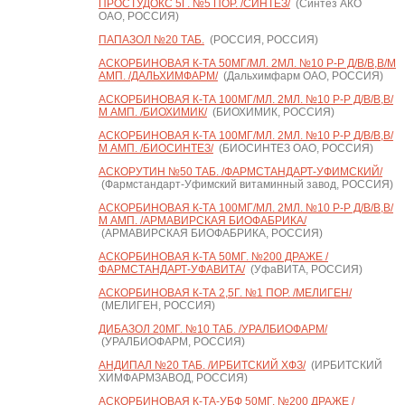
ПРОСТУДОКС 5Г. №5 ПОР. /СИНТЕЗ/
(Синтез АКО
ОАО, РОССИЯ)
ПАПАЗОЛ №20 ТАБ.
(РОССИЯ, РОССИЯ)
АСКОРБИНОВАЯ К-ТА 50МГ/МЛ. 2МЛ. №10 Р-Р Д/В/В,В/М
АМП. /ДАЛЬХИМФАРМ/
(Дальхимфарм ОАО, РОССИЯ)
АСКОРБИНОВАЯ К-ТА 100МГ/МЛ. 2МЛ. №10 Р-Р Д/В/В,В/
М АМП. /БИОХИМИК/
(БИОХИМИК, РОССИЯ)
АСКОРБИНОВАЯ К-ТА 100МГ/МЛ. 2МЛ. №10 Р-Р Д/В/В,В/
М АМП. /БИОСИНТЕЗ/
(БИОСИНТЕЗ ОАО, РОССИЯ)
АСКОРУТИН №50 ТАБ. /ФАРМСТАНДАРТ-УФИМСКИЙ/
(Фармстандарт-Уфимский витаминный завод, РОССИЯ)
АСКОРБИНОВАЯ К-ТА 100МГ/МЛ. 2МЛ. №10 Р-Р Д/В/В,В/
М АМП. /АРМАВИРСКАЯ БИОФАБРИКА/
(АРМАВИРСКАЯ БИОФАБРИКА, РОССИЯ)
АСКОРБИНОВАЯ К-ТА 50МГ. №200 ДРАЖЕ /
ФАРМСТАНДАРТ-УФАВИТА/
(УфаВИТА, РОССИЯ)
АСКОРБИНОВАЯ К-ТА 2,5Г. №1 ПОР. /МЕЛИГЕН/
(МЕЛИГЕН, РОССИЯ)
ДИБАЗОЛ 20МГ. №10 ТАБ. /УРАЛБИОФАРМ/
(УРАЛБИОФАРМ, РОССИЯ)
АНДИПАЛ №20 ТАБ. /ИРБИТСКИЙ ХФЗ/
(ИРБИТСКИЙ
ХИМФАРМЗАВОД, РОССИЯ)
АСКОРБИНОВАЯ К-ТА-УБФ 50МГ. №200 ДРАЖЕ /