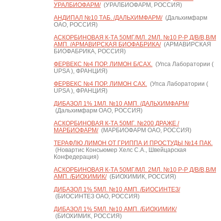
УРАЛБИОФАРМ/
(УРАЛБИОФАРМ, РОССИЯ)
АНДИПАЛ №10 ТАБ. /ДАЛЬХИМФАРМ/
(Дальхимфарм
ОАО, РОССИЯ)
АСКОРБИНОВАЯ К-ТА 50МГ/МЛ. 2МЛ. №10 Р-Р Д/В/В,В/М
АМП. /АРМАВИРСКАЯ БИОФАБРИКА/
(АРМАВИРСКАЯ
БИОФАБРИКА, РОССИЯ)
ФЕРВЕКС №4 ПОР. ЛИМОН Б/САХ.
(Упса Лаборатории (
UPSA ), ФРАНЦИЯ)
ФЕРВЕКС №4 ПОР. ЛИМОН САХ.
(Упса Лаборатории (
UPSA ), ФРАНЦИЯ)
ДИБАЗОЛ 1% 1МЛ. №10 АМП. /ДАЛЬХИМФАРМ/
(Дальхимфарм ОАО, РОССИЯ)
АСКОРБИНОВАЯ К-ТА 50МГ. №200 ДРАЖЕ /
МАРБИОФАРМ/
(МАРБИОФАРМ ОАО, РОССИЯ)
ТЕРАФЛЮ ЛИМОН ОТ ГРИППА И ПРОСТУДЫ №14 ПАК.
(Новартис Консьюмер Хелс С.А., Швейцарская
Конфедерация)
АСКОРБИНОВАЯ К-ТА 50МГ/МЛ. 2МЛ. №10 Р-Р Д/В/В,В/М
АМП. /БИОХИМИК/
(БИОХИМИК, РОССИЯ)
ДИБАЗОЛ 1% 5МЛ. №10 АМП. /БИОСИНТЕЗ/
(БИОСИНТЕЗ ОАО, РОССИЯ)
ДИБАЗОЛ 1% 5МЛ. №10 АМП. /БИОХИМИК/
(БИОХИМИК, РОССИЯ)