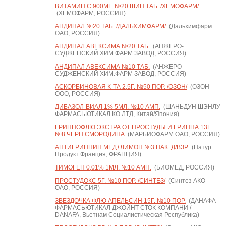
ВИТАМИН С 900МГ. №20 ШИП.ТАБ. /ХЕМОФАРМ/
(ХЕМОФАРМ, РОССИЯ)
АНДИПАЛ №20 ТАБ. /ДАЛЬХИМФАРМ/
(Дальхимфарм
ОАО, РОССИЯ)
АНДИПАЛ АВЕКСИМА №20 ТАБ.
(АНЖЕРО-
СУДЖЕНСКИЙ ХИМ.ФАРМ ЗАВОД, РОССИЯ)
АНДИПАЛ АВЕКСИМА №10 ТАБ.
(АНЖЕРО-
СУДЖЕНСКИЙ ХИМ.ФАРМ ЗАВОД, РОССИЯ)
АСКОРБИНОВАЯ К-ТА 2,5Г. №50 ПОР. /ОЗОН/
(ОЗОН
ООО, РОССИЯ)
ДИБАЗОЛ-ВИАЛ 1% 5МЛ. №10 АМП.
(ШАНЬДУН ШЭНЛУ
ФАРМАСЬЮТИКАЛ КО ЛТД, Китай/Япония)
ГРИППОФЛЮ ЭКСТРА ОТ ПРОСТУДЫ И ГРИППА 13Г.
№8 ЧЕРН.СМОРОДИНА
(МАРБИОФАРМ ОАО, РОССИЯ)
АНТИГРИППИН МЕД+ЛИМОН №3 ПАК. Д/ВЗР.
(Натур
Продукт Франция, ФРАНЦИЯ)
ТИМОГЕН 0,01% 1МЛ. №10 АМП.
(БИОМЕД, РОССИЯ)
ПРОСТУДОКС 5Г. №10 ПОР. /СИНТЕЗ/
(Синтез АКО
ОАО, РОССИЯ)
ЗВЕЗДОЧКА ФЛЮ АПЕЛЬСИН 15Г. №10 ПОР.
(ДАНАФА
ФАРМАСЬЮТИКАЛ ДЖОЙНТ СТОК КОМПАНИ /
DANAFA, Вьетнам Социалистическая Республика)