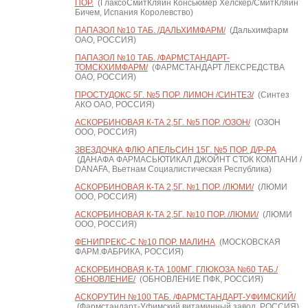
ПОР.
(ГлаксоСмитКляйн Консьюмер Хелскер/СмитКляйн
Бичем, Испания Королевство)
ПАПАЗОЛ №10 ТАБ. /ДАЛЬХИМФАРМ/
(Дальхимфарм
ОАО, РОССИЯ)
ПАПАЗОЛ №10 ТАБ. /ФАРМСТАНДАРТ-
ТОМСКХИМФАРМ/
(ФАРМСТАНДАРТ ЛЕКСРЕДСТВА
ОАО, РОССИЯ)
ПРОСТУДОКС 5Г. №5 ПОР. ЛИМОН /СИНТЕЗ/
(Синтез
АКО ОАО, РОССИЯ)
АСКОРБИНОВАЯ К-ТА 2,5Г. №5 ПОР. /ОЗОН/
(ОЗОН
ООО, РОССИЯ)
ЗВЕЗДОЧКА ФЛЮ АПЕЛЬСИН 15Г. №5 ПОР. Д/Р-РА
(ДАНАФА ФАРМАСЬЮТИКАЛ ДЖОЙНТ СТОК КОМПАНИ /
DANAFA, Вьетнам Социалистическая Республика)
АСКОРБИНОВАЯ К-ТА 2,5Г. №1 ПОР. /ЛЮМИ/
(ЛЮМИ
ООО, РОССИЯ)
АСКОРБИНОВАЯ К-ТА 2,5Г. №10 ПОР. /ЛЮМИ/
(ЛЮМИ
ООО, РОССИЯ)
ФЕНИПРЕКС-С №10 ПОР. МАЛИНА
(МОСКОВСКАЯ
ФАРМ.ФАБРИКА, РОССИЯ)
АСКОРБИНОВАЯ К-ТА 100МГ. ГЛЮКОЗА №60 ТАБ./
ОБНОВЛЕНИЕ/
(ОБНОВЛЕНИЕ ПФК, РОССИЯ)
АСКОРУТИН №100 ТАБ. /ФАРМСТАНДАРТ-УФИМСКИЙ/
(Фармстандарт-Уфимский витаминный завод, РОССИЯ)