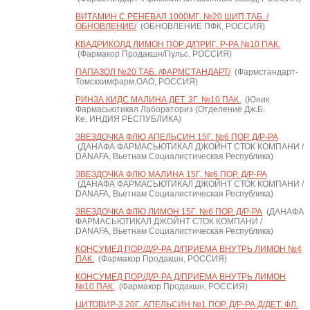
ВИТАМИН С РЕНЕВАЛ 1000МГ. №20 ШИП.ТАБ. /
ОБНОВЛЕНИЕ/
(ОБНОВЛЕНИЕ ПФК, РОССИЯ)
КВАДРИКОЛД ЛИМОН ПОР Д/ПРИГ. Р-РА №10 ПАК.
(Фармакор Продакшн/Пульс, РОССИЯ)
ПАПАЗОЛ №20 ТАБ. /ФАРМСТАНДАРТ/
(Фармстандарт-
Томскхимфарм,ОАО, РОССИЯ)
РИНЗА КИДС МАЛИНА ДЕТ. 3Г. №10 ПАК.
(Юник
Фармасьютикал Лабораториз (Отделение Дж.Б.
Ке, ИНДИЯ РЕСПУБЛИКА)
ЗВЕЗДОЧКА ФЛЮ АПЕЛЬСИН 15Г. №6 ПОР. Д/Р-РА
(ДАНАФА ФАРМАСЬЮТИКАЛ ДЖОЙНТ СТОК КОМПАНИ /
DANAFA, Вьетнам Социалистическая Республика)
ЗВЕЗДОЧКА ФЛЮ МАЛИНА 15Г. №6 ПОР. Д/Р-РА
(ДАНАФА ФАРМАСЬЮТИКАЛ ДЖОЙНТ СТОК КОМПАНИ /
DANAFA, Вьетнам Социалистическая Республика)
ЗВЕЗДОЧКА ФЛЮ ЛИМОН 15Г. №6 ПОР. Д/Р-РА
(ДАНАФА
ФАРМАСЬЮТИКАЛ ДЖОЙНТ СТОК КОМПАНИ /
DANAFA, Вьетнам Социалистическая Республика)
КОНСУМЕД ПОР./Д/Р-РА Д/ПРИЕМА ВНУТРЬ ЛИМОН №4
ПАК.
(Фармакор Продакшн, РОССИЯ)
КОНСУМЕД ПОР./Д/Р-РА Д/ПРИЕМА ВНУТРЬ ЛИМОН
№10 ПАК.
(Фармакор Продакшн, РОССИЯ)
ЦИТОВИР-3 20Г. АПЕЛЬСИН №1 ПОР. Д/Р-РА Д/ДЕТ. ФЛ.