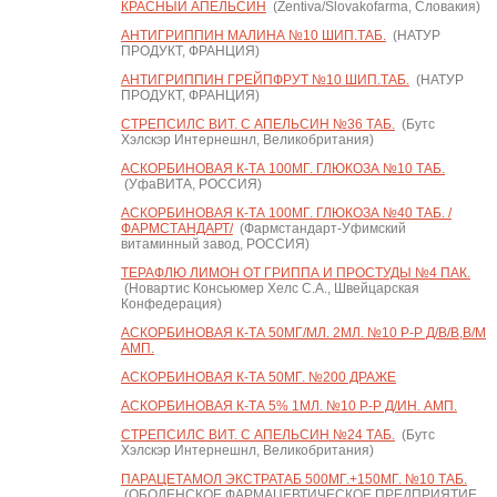
КРАСНЫЙ АПЕЛЬСИН
(Zentiva/Slovakofarma, Словакия)
АНТИГРИППИН МАЛИНА №10 ШИП.ТАБ.
(НАТУР
ПРОДУКТ, ФРАНЦИЯ)
АНТИГРИППИН ГРЕЙПФРУТ №10 ШИП.ТАБ.
(НАТУР
ПРОДУКТ, ФРАНЦИЯ)
СТРЕПСИЛС ВИТ. С АПЕЛЬСИН №36 ТАБ.
(Бутс
Хэлскэр Интернешнл, Великобритания)
АСКОРБИНОВАЯ К-ТА 100МГ. ГЛЮКОЗА №10 ТАБ.
(УфаВИТА, РОССИЯ)
АСКОРБИНОВАЯ К-ТА 100МГ. ГЛЮКОЗА №40 ТАБ. /
ФАРМСТАНДАРТ/
(Фармстандарт-Уфимский
витаминный завод, РОССИЯ)
ТЕРАФЛЮ ЛИМОН ОТ ГРИППА И ПРОСТУДЫ №4 ПАК.
(Новартис Консьюмер Хелс С.А., Швейцарская
Конфедерация)
АСКОРБИНОВАЯ К-ТА 50МГ/МЛ. 2МЛ. №10 Р-Р Д/В/В,В/М
АМП.
АСКОРБИНОВАЯ К-ТА 50МГ. №200 ДРАЖЕ
АСКОРБИНОВАЯ К-ТА 5% 1МЛ. №10 Р-Р Д/ИН. АМП.
СТРЕПСИЛС ВИТ. С АПЕЛЬСИН №24 ТАБ.
(Бутс
Хэлскэр Интернешнл, Великобритания)
ПАРАЦЕТАМОЛ ЭКСТРАТАБ 500МГ.+150МГ. №10 ТАБ.
(ОБОЛЕНСКОЕ ФАРМАЦЕВТИЧЕСКОЕ ПРЕДПРИЯТИЕ