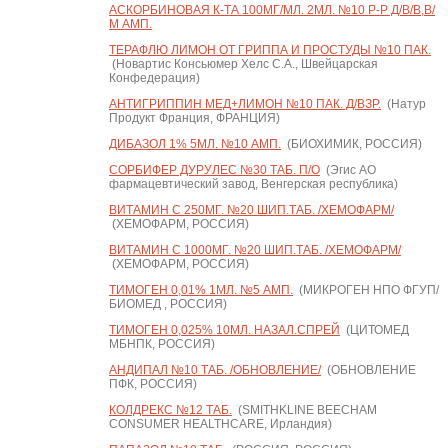
АСКОРБИНОВАЯ К-ТА 100МГ/МЛ. 2МЛ. №10 Р-Р Д/В/В,В/
М АМП.
ТЕРАФЛЮ ЛИМОН ОТ ГРИППА И ПРОСТУДЫ №10 ПАК.
(Новартис Консьюмер Хелс С.А., Швейцарская
Конфедерация)
АНТИГРИППИН МЕД+ЛИМОН №10 ПАК. Д/ВЗР.
(Натур
Продукт Франция, ФРАНЦИЯ)
ДИБАЗОЛ 1% 5МЛ. №10 АМП.
(БИОХИМИК, РОССИЯ)
СОРБИФЕР ДУРУЛЕС №30 ТАБ. П/О
(Эгис АО
фармацевтический завод, Венгерская республика)
ВИТАМИН С 250МГ. №20 ШИП.ТАБ. /ХЕМОФАРМ/
(ХЕМОФАРМ, РОССИЯ)
ВИТАМИН С 1000МГ. №20 ШИП.ТАБ. /ХЕМОФАРМ/
(ХЕМОФАРМ, РОССИЯ)
ТИМОГЕН 0,01% 1МЛ. №5 АМП.
(МИКРОГЕН НПО ФГУП/
БИОМЕД , РОССИЯ)
ТИМОГЕН 0,025% 10МЛ. НАЗАЛ.СПРЕЙ
(ЦИТОМЕД
МБНПК, РОССИЯ)
АНДИПАЛ №10 ТАБ. /ОБНОВЛЕНИЕ/
(ОБНОВЛЕНИЕ
ПФК, РОССИЯ)
КОЛДРЕКС №12 ТАБ.
(SMITHKLINE BEECHAM
CONSUMER HEALTHCARE, Ирландия)