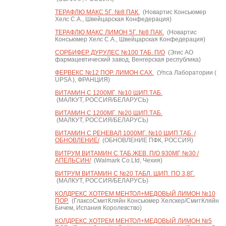
ТЕРАФЛЮ МАКС 5Г. №8 ПАК.
(Новартис Консьюмер
Хелс С.А., Швейцарская Конфедерация)
ТЕРАФЛЮ МАКС ЛИМОН 5Г. №8 ПАК.
(Новартис
Консьюмер Хелс С.А., Швейцарская Конфедерация)
СОРБИФЕР ДУРУЛЕС №100 ТАБ. П/О
(Эгис АО
фармацевтический завод, Венгерская республика)
ФЕРВЕКС №12 ПОР. ЛИМОН САХ.
(Упса Лаборатории (
UPSA ), ФРАНЦИЯ)
ВИТАМИН С 1200МГ. №10 ШИП.ТАБ.
(МАЛКУТ, РОССИЯ/БЕЛАРУСЬ)
ВИТАМИН С 1200МГ. №20 ШИП.ТАБ.
(МАЛКУТ, РОССИЯ/БЕЛАРУСЬ)
ВИТАМИН С РЕНЕВАЛ 1000МГ. №10 ШИП.ТАБ. /
ОБНОВЛЕНИЕ/
(ОБНОВЛЕНИЕ ПФК, РОССИЯ)
ВИТРУМ ВИТАМИН C ТАБ.ЖЕВ. П/О 930МГ №30 /
АПЕЛЬСИН/
(Walmark Co.Ltd, Чехия)
ВИТРУМ ВИТАМИН C №20 ТАБЛ. ШИП. ПО 3,8Г.
(МАЛКУТ, РОССИЯ/БЕЛАРУСЬ)
КОЛДРЕКС ХОТРЕМ МЕНТОЛ+МЕДОВЫЙ ЛИМОН №10
ПОР.
(ГлаксоСмитКляйн Консьюмер Хелскер/СмитКляйн
Бичем, Испания Королевство)
КОЛДРЕКС ХОТРЕМ МЕНТОЛ+МЕДОВЫЙ ЛИМОН №5