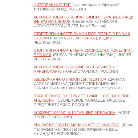
ЦИТРАПАК №20 ТАБ.
(Фармстандарт-Уфимский
витаминный завод, РОССИЯ)
АСКОРБИНОВАЯ К-ТА ВИАЛ 50МГ/МЛ. 2МЛ. №10 Р-Р Д/
В/В,В/М АМП. /ВИАЛ/
(СЕВЕРНАЯ КИТАЙСКАЯ
ФАРМКОРПОРАЦИЯ ЛТД, Китай/Япония)
СТОПГРИПАН ФОРТЕ ЛИМОН ПОР. Д/ПРИГ. Р-РА №10
(RUSAN PHARMA (РУСАН ФАРМА ), ИНДИЯ
РЕСПУБЛИКА)
СТОПГРИПАН ФОРТЕ ЧЕРН.СМОРОДИНА ПОР. Д/ПРИГ.
Р-РА №10
(RUSAN PHARMA (РУСАН ФАРМА ), ИНДИЯ
РЕСПУБЛИКА)
АСКОРБИНОВАЯ К-ТА 75МГ. №10 ТАБ.ЖЕВ. /
МАРБИОФАРМ/
(МАРБИОФАРМ ICN, РОССИЯ)
ЗВЕЗДОЧКА ФЛЮ ЛИМОН 15Г. №10 ПОР.
(ДАНАФА
ФАРМАСЬЮТИКАЛ ДЖОЙНТ СТОК КОМПАНИ /
DANAFA, Вьетнам Социалистическая Республика)
ПАРАЦЕТАМОЛ ЭКСТРА ДЕТ. 120МГ.+10МГ. №10 ПОР.
АПЕЛЬСИН
(ОБОЛЕНСКОЕ ФАРМАЦЕВТИЧЕСКОЕ
ПРЕДПРИЯТИЕ ЗАО, РОССИЯ)
АСКОВИТ 1000МГ. №10 ТАБ.ШИП АПЕЛЬСИН
(НАТУР
ПРОДУКТ, ФРАНЦИЯ)
РИНЗАСИП С ВИТ.С МАЛИНА ДЕТ. 3Г. №10 ПАК.
(Юник
Фармасьютикал Лабораториз (Отделение Дж.Б.
Ке, ИНДИЯ РЕСПУБЛИКА)