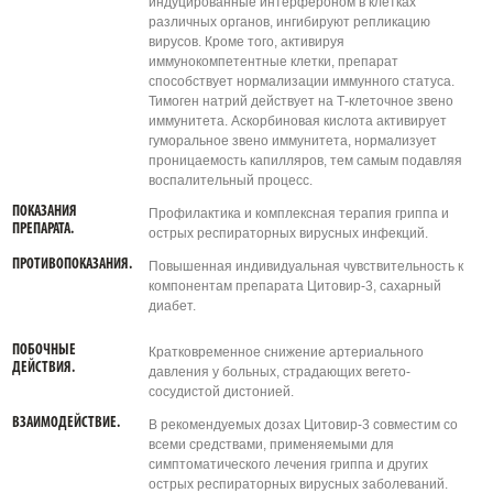
индуцированные интерфероном в клетках
различных органов, ингибируют репликацию
вирусов. Кроме того, активируя
иммунокомпетентные клетки, препарат
способствует нормализации иммунного статуса.
Тимоген натрий действует на Т-клеточное звено
иммунитета. Аскорбиновая кислота активирует
гуморальное звено иммунитета, нормализует
проницаемость капилляров, тем самым подавляя
воспалительный процесс.
ПОКАЗАНИЯ
Профилактика и комплексная терапия гриппа и
ПРЕПАРАТА.
острых респираторных вирусных инфекций.
ПРОТИВОПОКАЗАНИЯ.
Повышенная индивидуальная чувствительность к
компонентам препарата Цитовир-3, сахарный
диабет.
ПОБОЧНЫЕ
Кратковременное снижение артериального
ДЕЙСТВИЯ.
давления у больных, страдающих вегето-
сосудистой дистонией.
ВЗАИМОДЕЙСТВИЕ.
В рекомендуемых дозах Цитовир-3 совместим со
всеми средствами, применяемыми для
симптоматического лечения гриппа и других
острых респираторных вирусных заболеваний.