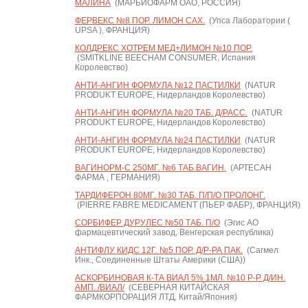
МАЛИНА
(МАРБИОФАРМ ОАО, РОССИЯ)
ФЕРВЕКС №8 ПОР. ЛИМОН САХ.
(Упса Лаборатории (
UPSA ), ФРАНЦИЯ)
КОЛДРЕКС ХОТРЕМ МЕД+ЛИМОН №10 ПОР.
(SMITKLINE BEECHAM CONSUMER, Испания
Королевство)
АНТИ-АНГИН ФОРМУЛА №12 ПАСТИЛКИ
(NATUR
PRODUKT EUROPE, Нидерландов Королевство)
АНТИ-АНГИН ФОРМУЛА №20 ТАБ. Д/РАСС.
(NATUR
PRODUKT EUROPE, Нидерландов Королевство)
АНТИ-АНГИН ФОРМУЛА №24 ПАСТИЛКИ
(NATUR
PRODUKT EUROPE, Нидерландов Королевство)
ВАГИНОРМ-С 250МГ. №6 ТАБ.ВАГИН.
(АРТЕСАН
ФАРМА , ГЕРМАНИЯ)
ТАРДИФЕРОН 80МГ. №30 ТАБ. П/П/О ПРОЛОНГ.
(PIERRE FABRE MEDICAMENT (ПЬЕР ФАБР), ФРАНЦИЯ)
СОРБИФЕР ДУРУЛЕС №50 ТАБ. П/О
(Эгис АО
фармацевтический завод, Венгерская республика)
АНТИФЛУ КИДС 12Г. №5 ПОР. Д/Р-РА ПАК.
(Сагмел
Инк., Соединенные Штаты Америки (США))
АСКОРБИНОВАЯ К-ТА ВИАЛ 5% 1МЛ. №10 Р-Р Д/ИН.
АМП. /ВИАЛ/
(СЕВЕРНАЯ КИТАЙСКАЯ
ФАРМКОРПОРАЦИЯ ЛТД, Китай/Япония)