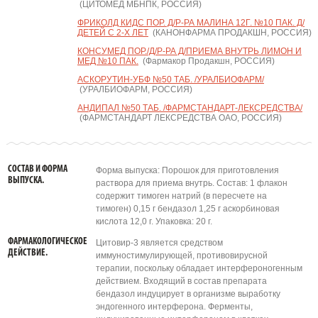
(ЦИТОМЕД МБНПК, РОССИЯ)
ФРИКОЛД КИДС ПОР. Д/Р-РА МАЛИНА 12Г. №10 ПАК. Д/
ДЕТЕЙ С 2-Х ЛЕТ
(КАНОНФАРМА ПРОДАКШН, РОССИЯ)
КОНСУМЕД ПОР./Д/Р-РА Д/ПРИЕМА ВНУТРЬ ЛИМОН И
МЕД №10 ПАК.
(Фармакор Продакшн, РОССИЯ)
АСКОРУТИН-УБФ №50 ТАБ. /УРАЛБИОФАРМ/
(УРАЛБИОФАРМ, РОССИЯ)
АНДИПАЛ №50 ТАБ. /ФАРМСТАНДАРТ-ЛЕКСРЕДСТВА/
(ФАРМСТАНДАРТ ЛЕКСРЕДСТВА ОАО, РОССИЯ)
СОСТАВ И ФОРМА
Форма выпуска: Порошок для приготовления
ВЫПУСКА.
раствора для приема внутрь. Состав: 1 флакон
содержит тимоген натрий (в пересчете на
тимоген) 0,15 г бендазол 1,25 г аскорбиновая
кислота 12,0 г. Упаковка: 20 г.
ФАРМАКОЛОГИЧЕСКОЕ
Цитовир-3 является средством
ДЕЙСТВИЕ.
иммуностимулирующей, противовирусной
терапии, поскольку обладает интерфероногенным
действием. Входящий в состав препарата
бендазол индуцирует в организме выработку
эндогенного интерферона. Ферменты,