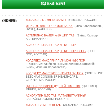
ПОД ЗАКАЗ: 662 РУБ
ДИБАЗОЛ 1% 1МЛ. №10 АМП.
(УфаВИТА, РОССИЯ)
СИНОНИМЫ:
ФЕРВЕКС №8 ПОР. ЛИМОН Б/САХ.
(Упса Лаборатории (
UPSA ), ФРАНЦИЯ)
АСПИРИН-С БАЙЕР №10 ШИП.ТАБ.
(Байер Хелскэр
АГ, ГЕРМАНИЯ)
АСКОРБИНОВАЯ К-ТА 2,5Г. №1 ПОР.
АСКОРБИНОВАЯ К-ТА 2,5Г. №1 ПОР. /ОЗОН/
(ОЗОН
ООО, РОССИЯ)
КОЛДРЕКС МАКСГРИПП ЛИМОН №10 ПОР.
(ГлаксоСмитКляйн Консьюмер Хелскер/СмитКляйн
Бичем, Испания Королевство)
КОЛДРЕКС МАКСГРИПП ЛИМОН №5 ПОР.
(SMITHKLINE
BEECHAM CONSUMER HEALTHCARE/
СЕРЛФАРМА, РОССИЯ)
ЦИТОВИР-3 СИРОП Д/ДЕТЕЙ 50МЛ. ФЛ.
(ЦИТОМЕД
МБНПК, РОССИЯ)
АСКОРУТИН №50 ТАБ. /АЛТАЙВИТАМИНЫ/
(АЛТАЙВИТАМИНЫ, РОССИЯ)
ДИБАЗОЛ 20МГ. №10 ТАБ.
(АСФАРМА, РОССИЯ)