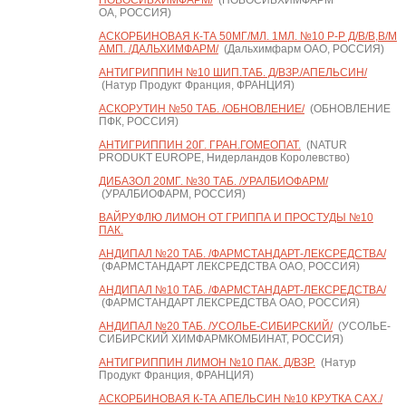
НОВОСИБХИМФАРМ/
(НОВОСИБХИМФАРМ
ОА, РОССИЯ)
АСКОРБИНОВАЯ К-ТА 50МГ/МЛ. 1МЛ. №10 Р-Р Д/В/В,В/М
АМП. /ДАЛЬХИМФАРМ/
(Дальхимфарм ОАО, РОССИЯ)
АНТИГРИППИН №10 ШИП.ТАБ. Д/ВЗР./АПЕЛЬСИН/
(Натур Продукт Франция, ФРАНЦИЯ)
АСКОРУТИН №50 ТАБ. /ОБНОВЛЕНИЕ/
(ОБНОВЛЕНИЕ
ПФК, РОССИЯ)
АНТИГРИППИН 20Г. ГРАН.ГОМЕОПАТ.
(NATUR
PRODUKT EUROPE, Нидерландов Королевство)
ДИБАЗОЛ 20МГ. №30 ТАБ. /УРАЛБИОФАРМ/
(УРАЛБИОФАРМ, РОССИЯ)
ВАЙРУФЛЮ ЛИМОН ОТ ГРИППА И ПРОСТУДЫ №10
ПАК.
АНДИПАЛ №20 ТАБ. /ФАРМСТАНДАРТ-ЛЕКСРЕДСТВА/
(ФАРМСТАНДАРТ ЛЕКСРЕДСТВА ОАО, РОССИЯ)
АНДИПАЛ №10 ТАБ. /ФАРМСТАНДАРТ-ЛЕКСРЕДСТВА/
(ФАРМСТАНДАРТ ЛЕКСРЕДСТВА ОАО, РОССИЯ)
АНДИПАЛ №20 ТАБ. /УСОЛЬЕ-СИБИРСКИЙ/
(УСОЛЬЕ-
СИБИРСКИЙ ХИМФАРМКОМБИНАТ, РОССИЯ)
АНТИГРИППИН ЛИМОН №10 ПАК. Д/ВЗР.
(Натур
Продукт Франция, ФРАНЦИЯ)
АСКОРБИНОВАЯ К-ТА АПЕЛЬСИН №10 КРУТКА САХ./