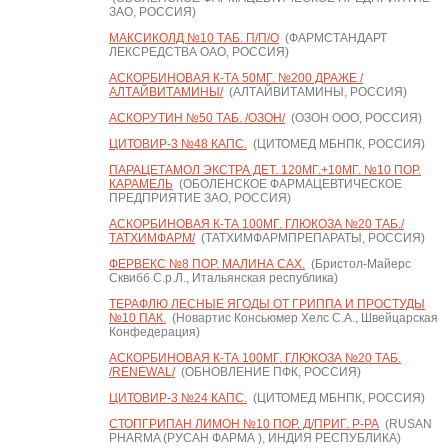
ЗАО, РОССИЯ)
МАКСИКОЛД №10 ТАБ. П/П/О
(ФАРМСТАНДАРТ
ЛЕКСРЕДСТВА ОАО, РОССИЯ)
АСКОРБИНОВАЯ К-ТА 50МГ. №200 ДРАЖЕ /
АЛТАЙВИТАМИНЫ/
(АЛТАЙВИТАМИНЫ, РОССИЯ)
АСКОРУТИН №50 ТАБ. /ОЗОН/
(ОЗОН ООО, РОССИЯ)
ЦИТОВИР-3 №48 КАПС.
(ЦИТОМЕД МБНПК, РОССИЯ)
ПАРАЦЕТАМОЛ ЭКСТРА ДЕТ. 120МГ.+10МГ. №10 ПОР.
КАРАМЕЛЬ
(ОБОЛЕНСКОЕ ФАРМАЦЕВТИЧЕСКОЕ
ПРЕДПРИЯТИЕ ЗАО, РОССИЯ)
АСКОРБИНОВАЯ К-ТА 100МГ. ГЛЮКОЗА №20 ТАБ./
ТАТХИМФАРМ/
(ТАТХИМФАРМПРЕПАРАТЫ, РОССИЯ)
ФЕРВЕКС №8 ПОР. МАЛИНА САХ.
(Бристол-Майерс
Сквибб С.р.Л., Итальянская республика)
ТЕРАФЛЮ ЛЕСНЫЕ ЯГОДЫ ОТ ГРИППА И ПРОСТУДЫ
№10 ПАК.
(Новартис Консьюмер Хелс С.А., Швейцарская
Конфедерация)
АСКОРБИНОВАЯ К-ТА 100МГ. ГЛЮКОЗА №20 ТАБ.
/RENEWAL/
(ОБНОВЛЕНИЕ ПФК, РОССИЯ)
ЦИТОВИР-3 №24 КАПС.
(ЦИТОМЕД МБНПК, РОССИЯ)
СТОПГРИПАН ЛИМОН №10 ПОР. Д/ПРИГ. Р-РА
(RUSAN
PHARMA (РУСАН ФАРМА ), ИНДИЯ РЕСПУБЛИКА)