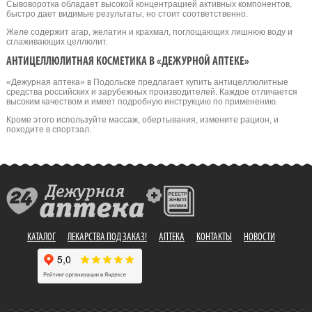
Сывоворотка обладает высокой концентрацией активных компонентов,
быстро дает видимые результаты, но стоит соответственно.
Желе содержит агар, желатин и крахмал, поглощающих лишнюю воду и
сглаживающих целлюлит.
АНТИЦЕЛЛЮЛИТНАЯ КОСМЕТИКА В «ДЕЖУРНОЙ АПТЕКЕ»
«Дежурная аптека» в Подольске предлагает купить антицеллюлитные
средства российских и зарубежных производителей. Каждое отличается
высоким качеством и имеет подробную инструкцию по применению.
Кроме этого используйте массаж, обертывания, измените рацион, и
походите в спортзал.
КАТАЛОГ
ЛЕКАРСТВА ПОД ЗАКАЗ!
АПТЕКА
КОНТАКТЫ
НОВОСТИ