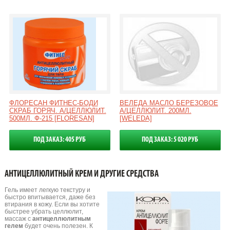
ФЛОРЕСАН ФИТНЕС-БОДИ
ВЕЛЕДА МАСЛО БЕРЕЗОВОЕ
СКРАБ ГОРЯЧ. А/ЦЕЛЛЮЛИТ.
А/ЦЕЛЛЮЛИТ. 200МЛ.
500МЛ. Ф-215 [FLORESAN]
[WELEDA]
ПОД ЗАКАЗ: 405 РУБ
ПОД ЗАКАЗ: 5 020 РУБ
АНТИЦЕЛЛЮЛИТНЫЙ КРЕМ И ДРУГИЕ СРЕДСТВА
Гель имеет легкую текстуру и
быстро впитывается, даже без
втирания в кожу. Если вы хотите
быстрее убрать целлюлит,
массаж с
антицеллюлитным
гелем
будет очень полезен. К