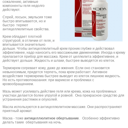
сожалению, активные
компоненты геля недолго
действуют.
Спрей, лосьон, эмульсия тоже
быстро впитываются, но и
быстро теряют
антицеллюлитные свойства.
Крем обладает плотной
структурой, в отличии от геля, и
впитывается значительно
дольше. Чтобы антицеллюлитный крем проник глубже и действовал
эффективнее, надо наносить его массажными движениями. Иногда к крему
прилагается прибор для массажа. Крем от целлюлита эффективнее, и
действует дольше. Жидкость и шлаки, быстрее выводятся из клеток.
Термокрем согревает кожу, даже до жжения. Если оно становится
невыносимым, придется терпеть, пока крем работает. Активное
воздействия термокрема быстрее выводит из клеток лишнюю жидкость.
Но есть противопоказания: при варикозе и проблемах с
кровообращением.
Мазь может усиливать действие геля или крема, кожа на проблемных
участках делается более упругой и ровной. Она прекрасное средство для
устранения растяжек и опухолей.
Масла используются в антицеллюлитном массаже. Они распространяют
приятный аромат.
Маска - тоже
антицеллюлитное обертывание
. Особенно эффективно
делать такие обертывания на ночь.