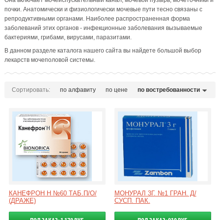
Она включает мочеиспускательный канал, мочевой пузырь, мочеточники и
почки. Анатомически и физиологически мочевые пути тесно связаны с
репродуктивными органами. Наиболее распространенная форма
заболеваний этих органов - инфекционные заболевания вызываемые
бактериями, грибами, вирусами, паразитами.
В данном разделе каталога нашего сайта вы найдете большой выбор
лекарств мочеполовой системы.
Сортировать:
по алфавиту
по цене
по востребованности
КАНЕФРОН Н №60 ТАБ.П/О/
МОНУРАЛ 3Г. №1 ГРАН. Д/
(ДРАЖЕ)
СУСП. ПАК.