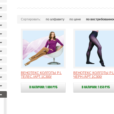
Сортировать:
по алфавиту
по цене
по востребованно
ВЕНОТЕКС КОЛГОТЫ Р.L
ВЕНОТЕКС КОЛГОТЫ Р.L
ТЕЛЕС./АРТ.1С300/
ЧЕРН./АРТ.1С300/
В НАЛИЧИИ: 1 880 РУБ
В НАЛИЧИИ: 1 850 РУБ