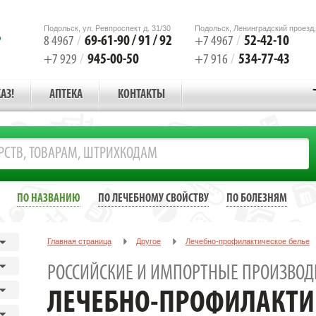
Подольск, ул. Ревпроспект д. 31/30
Подольск, Ленинградский проезд,
69-61-90 / 91 / 92
52-42-10
8 4967
/
+7 4967
/
945-00-50
534-77-43
+7 929
/
+7 916
/
АЗ!
АПТЕКА
КОНТАКТЫ
ПО НАЗВАНИЮ
ПО ЛЕЧЕБНОМУ СВОЙСТВУ
ПО БОЛЕЗНЯМ
Главная страница
Другое
Лечебно-профилактическое белье
РОССИЙСКИЕ И ИМПОРТНЫЕ ПРОИЗВОД
ЛЕЧЕБНО-ПРОФИЛАКТИ