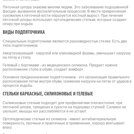
Пяточная шпора знакома многим людям. Это заболевание подошвенной
фасции, вызванное воспалительным процессом. В месте прикрепления
сухожилия к пяточной кости образуется костный вырост. При лечении
пяточной шпоры используют ортопедические стельки, которые создают
опору при ходьбе.
ВИДЫ ПОДПЯТОЧНИКА
Специальные подпяточники являются разновидностью стелек. Есть два
типа подпяточников:
Амортизирующий - округлой или клиновидной формы, уменьшает нагрузку
на пятку и стопу.
Гелевый с бортиками - из медицинского силикона. Придает нужное
расположение стопе в обуви, создает комфорт.
Основное предназначение подпяточников - это организация правильного
расположения пятки внутри обуви, снижение нагрузок на пятку от ударов в
процессе ходьбы.
СТЕЛЬКИ КАРКАСНЫЕ, СИЛИКОНОВЫЕ И ГЕЛЕВЫЕ
Силиконовые стельки подходят для профилактики плоскостопия, при
пяточной шпоре, трещинах и сухости на подошвах ступней. Силикон не
скользит, мышцы ног расслабляются и не устают.
Ортопедические стельки из силикона - имеют антибактериальную
поверхность, прочные и практичные в применении, хорошо впитывают
влагу.