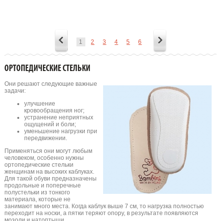
1
2
3
4
5
6
ОРТОПЕДИЧЕСКИЕ СТЕЛЬКИ
Они решают следующие важные
задачи:
улучшение
кровообращения ног;
устранение неприятных
ощущений и боли;
уменьшение нагрузки при
передвижении.
Применяться они могут любым
человеком, особенно нужны
ортопедические стельки
женщинам на высоких каблуках.
Для такой обуви предназначены
продольные и поперечные
полустельки из тонкого
материала, которые не
занимают много места. Когда каблук выше 7 см, то нагрузка полностью
переходит на носки, а пятки теряют опору, в результате появляются
мозоли и натоптыши.