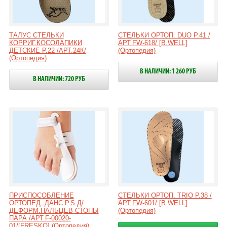
ТАЛУС СТЕЛЬКИ
СТЕЛЬКИ ОРТОП. DUO Р.41 /
КОРРИГ.КОСОЛАПИКИ
АРТ.FW-618/ [B.WELL]
ДЕТСКИЕ Р.22 /АРТ.24К/
(Ортопедия)
(Ортопедия)
В НАЛИЧИИ: 1 260 РУБ
В НАЛИЧИИ: 720 РУБ
ПРИСПОСОБЛЕНИЕ
СТЕЛЬКИ ОРТОП. TRIO Р.38 /
ОРТОПЕД. ДАНС Р.S Д/
АРТ.FW-601/ [B.WELL]
ДЕФОРМ.ПАЛЬЦЕВ СТОПЫ
(Ортопедия)
ПАРА /АРТ.F-00020-
01/[FRESKO] (Ортопедия)