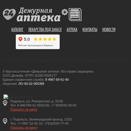
КАТАЛОГ
ЛЕКАРСТВА ПОД ЗАКАЗ!
АПТЕКА
КОНТАКТЫ
НОВОСТИ
© Круглосуточная «Дежурная аптека». Все права защищены.
ООО Дельфи, ОГРН 1115074005177
Единая справочная служба:
8 4967 69-61-90
Лицензия:
ЛО-50-02-005389
Подольск, ул. Ревпроспект д. 31/30
Тел. 8 4967/69-61-90/91/92, +7 929/945-00-50
Показать на карте
г. Подольск, Ленинградский проезд, 13/20
Тел. +7 4967 52-42-10, +7916/534-77-43
Показать на карте