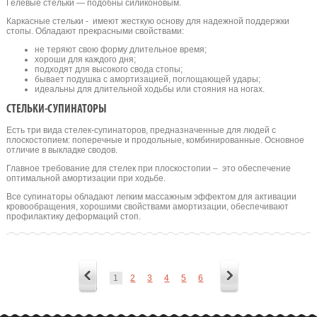
Гелевые стельки — подобны силиконовым.
Каркасные стельки - имеют жесткую основу для надежной поддержки
стопы. Обладают прекрасными свойствами:
не теряют свою форму длительное время;
хороши для каждого дня;
подходят для высокого свода стопы;
бывает подушка с амортизацией, поглощающей удары;
идеальны для длительной ходьбы или стояния на ногах.
СТЕЛЬКИ-СУПИНАТОРЫ
Есть три вида стелек-супинаторов, предназначенные для людей с
плоскостопием: поперечные и продольные, комбинированные. Основное
отличие в выкладке сводов.
Главное требование для стелек при плоскостопии – это обеспечение
оптимальной амортизации при ходьбе.
Все супинаторы обладают легким массажным эффектом для активации
кровообращения, хорошими свойствами амортизации, обеспечивают
профилактику деформаций стоп.
1
2
3
4
5
6