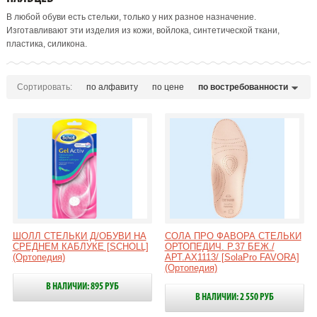
В любой обуви есть стельки, только у них разное назначение.
Изготавливают эти изделия из кожи, войлока, синтетической ткани,
пластика, силикона.
Сортировать:
по алфавиту
по цене
по востребованности
ШОЛЛ СТЕЛЬКИ Д/ОБУВИ НА
СОЛА ПРО ФАВОРА СТЕЛЬКИ
СРЕДНЕМ КАБЛУКЕ [SCHOLL]
ОРТОПЕДИЧ. Р.37 БЕЖ./
(Ортопедия)
АРТ.AX1113/ [SolaPro FAVORA]
(Ортопедия)
В НАЛИЧИИ: 895 РУБ
В НАЛИЧИИ: 2 550 РУБ