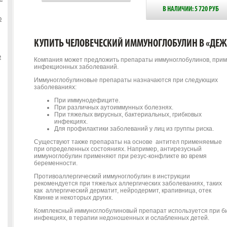
В НАЛИЧИИ: 5 720 РУБ
о
КУПИТЬ ЧЕЛОВЕЧЕСКИЙ ИММУНОГЛОБУЛИН В «ДЕЖ
е
Компания может предложить препараты иммуноглобулинов, прим
инфекционных заболеваний.
Иммуноглобулиновые препараты назначаются при следующих
заболеваниях:
При иммунодефиците.
При различных аутоиммунных болезнях.
При тяжелых вирусных, бактериальных, грибковых
инфекциях.
Для профилактики заболеваний у лиц из группы риска.
Существуют также препараты на основе антител применяемые
при определенных состояниях. Например, антирезусный
иммуноглобулин применяют при резус-конфликте во время
беременности.
Противоаллергический иммуноглобулин в инструкции
рекомендуется при тяжелых аллергических заболеваниях, таких
как аллергический дерматит, нейродермит, крапивница, отек
Квинке и некоторых других.
Комплексный иммуноглобулиновый препарат используется при б
инфекциях, в терапии недоношенных и ослабленных детей.