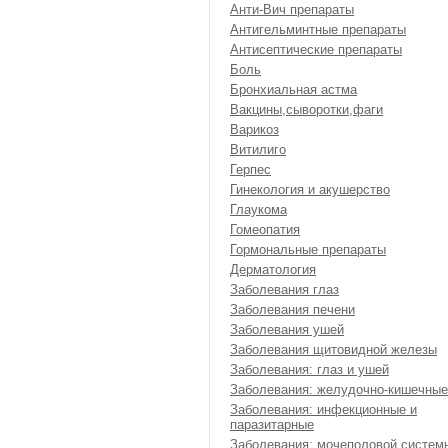
Анти-Вич препараты
Антигельминтные препараты
Антисептические препараты
Боль
Бронхиальная астма
Вакцины,сыворотки,фаги
Варикоз
Витилиго
Герпес
Гинекология и акушерство
Глаукома
Гомеопатия
Гормональные препараты
Дерматология
Заболевания глаз
Заболевания печени
Заболевания ушей
Заболевания щитовидной железы
Заболевания: глаз и ушей
Заболевания: желудочно-кишечные
Заболевания: инфекционные и
паразитарные
Заболевания: мочеполовой систем