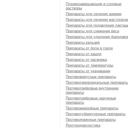
Плазмозамещающие и солевые
растворы
Препараты для лечения анемии
Препараты для лечения мастопати
Препараты для подавления лактац
Препараты для снижения веса
Препараты для удаления бородаво
Препараты кальция
Препараты от боли в горле
Препараты от кашля
Препараты от насморка
Препараты от температуры
Препараты от укачивания
Противовирусные препараты
Противогемороидальные препарат
Противогрибковые внутренние
препараты
Противогрибковые наружные
препараты
Противомикробные препараты
Противотуберкулезные препараты
Противоязвенные препараты
Рентгендиагностика