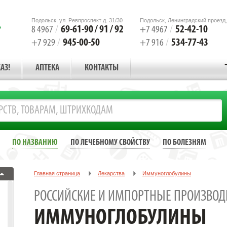
Подольск, ул. Ревпроспект д. 31/30
Подольск, Ленинградский проезд,
69-61-90 / 91 / 92
52-42-10
8 4967
/
+7 4967
/
945-00-50
534-77-43
+7 929
/
+7 916
/
АЗ!
АПТЕКА
КОНТАКТЫ
ПО НАЗВАНИЮ
ПО ЛЕЧЕБНОМУ СВОЙСТВУ
ПО БОЛЕЗНЯМ
Главная страница
Лекарства
Иммуноглобулины
РОССИЙСКИЕ И ИМПОРТНЫЕ ПРОИЗВОД
ИММУНОГЛОБУЛИНЫ