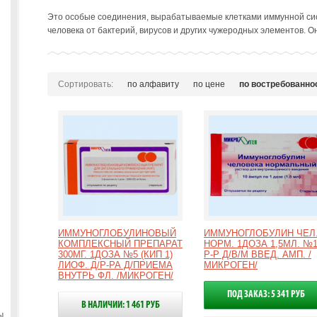
Это особые соединения, вырабатываемые клетками иммунной си
человека от бактерий, вирусов и других чужеродных элементов. О
Сортировать:
по алфавиту
по цене
по востребованно
ИММУНОГЛОБУЛИНОВЫЙ
ИММУНОГЛОБУЛИН ЧЕЛ
КОМПЛЕКСНЫЙ ПРЕПАРАТ
НОРМ. 1ДОЗА 1,5МЛ. №
300МГ. 1ДОЗА №5 (КИП 1)
Р-Р Д/В/М ВВЕД. АМП. /
ЛИОФ. Д/Р-РА Д/ПРИЕМА
МИКРОГЕН/
ВНУТРЬ ФЛ. /МИКРОГЕН/
ПОД ЗАКАЗ: 5 341 РУБ
В НАЛИЧИИ: 1 461 РУБ
ы