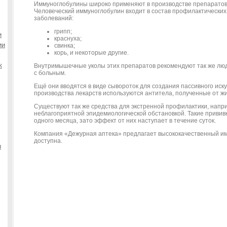
Иммуноглобулины широко применяют в производстве препаратов 
Человеческий иммуноглобулин входит в состав профилактических
заболеваний:
грипп;
и
краснуха;
ии
свинка;
корь, и некоторые другие.
к
Внутримышечные уколы этих препаратов рекомендуют так же лю
с больным.
Ещё они вводятся в виде сывороток для создания пассивного иск
производства лекарств используются антитела, полученные от ж
Существуют так же средства для экстренной профилактики, напри
неблагоприятной эпидемиологической обстановкой. Такие прививк
одного месяца, зато эффект от них наступает в течение суток.
Компания «Дежурная аптека» предлагает высококачественный им
доступна.
ы