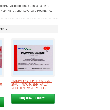
стемы. Их основная задача защита
ни активно используется в медицине.
сти
.
ИММУНОВЕНИН 50МГ/МЛ.
10
25МЛ. ЛИОФ. Д/Р-РА Д/
ИНФ. ФЛ. /МИКРОГЕН/
ПОД ЗАКАЗ: 8 103 РУБ