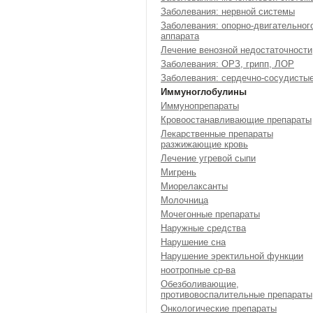
Заболевания: нервной системы
Заболевания: опорно-двигательног
аппарата
Лечение венозной недостаточности
Заболевания: ОРЗ, грипп, ЛОР
Заболевания: сердечно-сосудисты
Иммуноглобулины
Иммунопрепараты
Кровоостанавливающие препараты
Лекарственные препараты
разжижающие кровь
Лечение угревой сыпи
Мигрень
Миорелаксанты
Молочница
Мочегонные препараты
Наружные средства
Нарушение сна
Нарушение эректильной функции
ноотропные ср-ва
Обезболивающие,
противовоспалительные препараты
Онкологические препараты