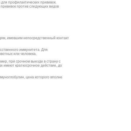
для профилактических прививок.
 прививок против следующих видов
дям, имевшим непосредственный контакт
усственного иммунитета. Для
ивотных или человека.
мер, при срочном выезде в страну с
и имеют краткосрочное действие, до
муноглобулин, цена которого вполне