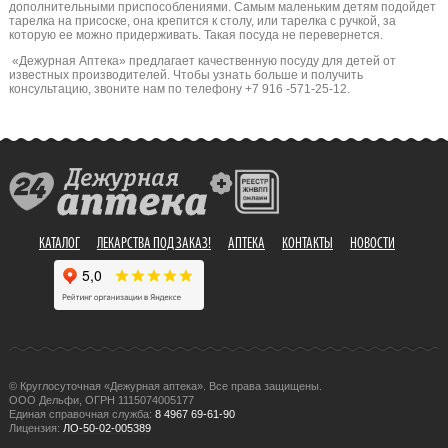
дополнительными приспособлениями. Самым маленьким детям подойдет
тарелка на присоске, она крепится к столу, или тарелка с ручкой, за
которую ее можно придерживать. Такая посуда не перевернется.
«Дежурная Аптека» предлагает качественную посуду для детей от
известных производителей. Чтобы узнать больше и получить
консультацию, звоните нам по телефону +7 916 -571-25-12.
КАТАЛОГ
ЛЕКАРСТВА ПОД ЗАКАЗ!
АПТЕКА
КОНТАКТЫ
НОВОСТИ
© Круглосуточная «Дежурная аптека». Все права защищены.
ООО Дельфи, ОГРН 1115074005177
Единая справочная служба:
8 4967 69-61-90
Лицензия:
ЛО-50-02-005389