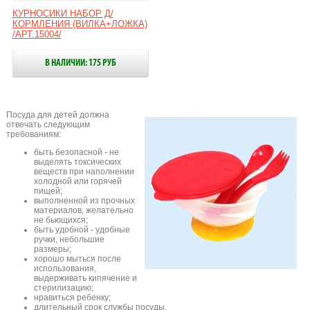
КУРНОСИКИ НАБОР Д/
КОРМЛЕНИЯ (ВИЛКА+ЛОЖКА)
/АРТ.15004/
В НАЛИЧИИ: 175 РУБ
Посуда для детей должна
отвечать следующим
требованиям:
быть безопасной - не
выделять токсических
веществ при наполнении
холодной или горячей
пищей;
выполненной из прочных
материалов, желательно
не бьющихся;
быть удобной - удобные
ручки, небольшие
размеры;
хорошо мыться после
использования,
выдерживать кипячение и
стерилизацию;
нравиться ребенку;
длительный срок службы посуды.