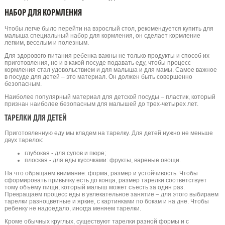
НАБОР ДЛЯ КОРМЛЕНИЯ
Чтобы легче было перейти на взрослый стол, рекомендуется купить для
малыша специальный набор для кормления, он сделает кормление
легким, веселым и полезным.
Для здорового питания ребенка важны не только продукты и способ их
приготовления, но и в какой посуде подавать еду, чтобы процесс
кормления стал удовольствием и для малыша и для мамы. Самое важное
в посуде для детей – это материал. Он должен быть совершенно
безопасным.
Наиболее популярный материал для детской посуды – пластик, который
признан наиболее безопасным для малышей до трех-четырех лет.
ТАРЕЛКИ ДЛЯ ДЕТЕЙ
Приготовленную еду мы кладем на тарелку. Для детей нужно не меньше
двух тарелок:
глубокая - для супов и пюре;
плоская - для еды кусочками: фрукты, вареные овощи.
На что обращаем внимание: форма, размер и устойчивость. Чтобы
сформировать привычку есть до конца, размер тарелки соответствует
тому объёму пищи, который малыш может съесть за один раз.
Превращаем процесс еды в увлекательное занятие – для этого выбираем
тарелки разноцветные и яркие, с картинками по бокам и на дне. Чтобы
ребенку не надоедало, иногда меняем тарелки.
Кроме обычных круглых, существуют тарелки разной формы и с