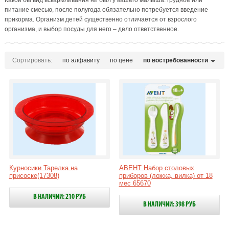
Какой бы вид вскармливания ни был у вашего малыша: грудное или
питание смесью, после полугода обязательно потребуется введение
прикорма. Организм детей существенно отличается от взрослого
организма, и выбор посуды для него – дело ответственное.
Сортировать:
по алфавиту
по цене
по востребованности
Курносики Тарелка на
АВЕНТ Набор столовых
присоске(17308)
приборов (ложка, вилка) от 18
мес 65670
В НАЛИЧИИ: 210 РУБ
В НАЛИЧИИ: 398 РУБ