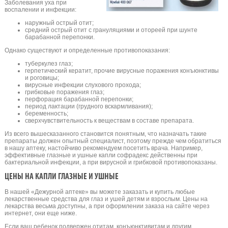
Заболевания уха при
воспалении и инфекции:
наружный острый отит;
средний острый отит с грануляциями и отореей при шунте
барабанной перепонки.
Однако существуют и определенные противопоказания:
туберкулез глаз;
герпетический кератит, прочие вирусные поражения конъюнктивы
и роговицы;
вирусные инфекции слухового прохода;
грибковые поражения глаз;
перфорация барабанной перепонки;
период лактации (грудного вскармливания);
беременность;
сверхчувствительность к веществам в составе препарата.
Из всего вышесказанного становится понятным, что назначать такие
препараты должен опытный специалист, поэтому прежде чем обратиться
в нашу аптеку, настойчиво рекомендуем посетить врача. Например,
эффективные глазные и ушные капли софрадекс действенны при
бактериальной инфекции, а при вирусной и грибковой противопоказаны.
ЦЕНЫ НА КАПЛИ ГЛАЗНЫЕ И УШНЫЕ
В нашей «Дежурной аптеке» вы можете заказать и купить любые
лекарственные средства для глаз и ушей детям и взрослым. Цены на
лекарства весьма доступны, а при оформлении заказа на сайте через
интернет, они еще ниже.
Если ваш ребенок подвержен отитам, конъюнктивитам и другим