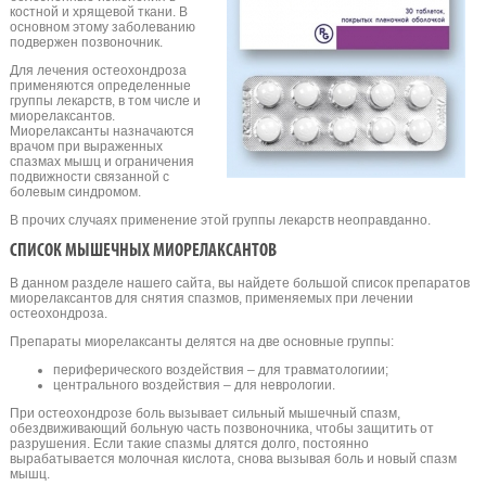
костной и хрящевой ткани. В
основном этому заболеванию
подвержен позвоночник.
Для лечения остеохондроза
применяются определенные
группы лекарств, в том числе и
миорелаксантов.
Миорелаксанты назначаются
врачом при выраженных
спазмах мышц и ограничения
подвижности связанной с
болевым синдромом.
В прочих случаях применение этой группы лекарств неоправданно.
СПИСОК МЫШЕЧНЫХ МИОРЕЛАКСАНТОВ
В данном разделе нашего сайта, вы найдете большой список препаратов
миорелаксантов для снятия спазмов, применяемых при лечении
остеохондроза.
Препараты миорелаксанты делятся на две основные группы:
периферического воздействия – для травматологиии;
центрального воздействия – для неврологии.
При остеохондрозе боль вызывает сильный мышечный спазм,
обездвиживающий больную часть позвоночника, чтобы защитить от
разрушения. Если такие спазмы длятся долго, постоянно
вырабатывается молочная кислота, снова вызывая боль и новый спазм
мышц.