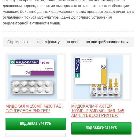
Это группа препаратов, применяемых для лечения остеохондроза. В
дословном переводе понятие «миорелаксанты» - это «расслабляющие
мышцы». Действие данных фармакологических препаратов заключается в
ослаблении тонуса мускулатуры, даже до полного устранения
рефлекторной активности мышц.
Сортировать:
по алфавиту
по цене
по востребованности
МИДОКАЛМ 150МГ. №30 ТАБ.
МИДОКАЛМ-РИХТЕР
П/О /ГЕДЕОН РИХТЕР/
100МГ.+2,5МГ/МЛ. 1МЛ. №5
АМП. /ГЕДЕОН РИХТЕР/
ПОД ЗАКАЗ: 744 РУБ
ПОД ЗАКАЗ: 941 РУБ