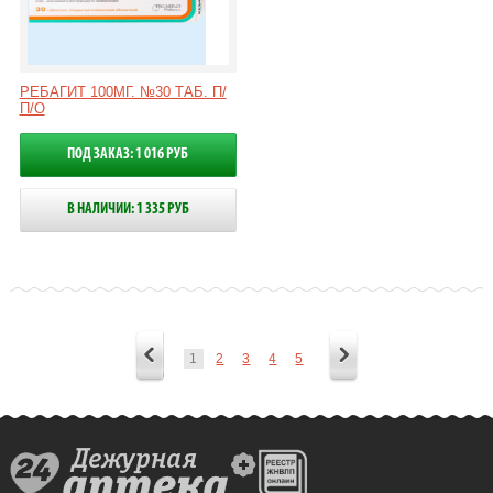
РЕБАГИТ 100МГ. №30 ТАБ. П/
П/О
ПОД ЗАКАЗ: 1 016 РУБ
В НАЛИЧИИ: 1 335 РУБ
1
2
3
4
5