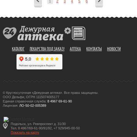
1
2
3
4
5
6
КАТАЛОГ
ЛЕКАРСТВА ПОД ЗАКАЗ!
АПТЕКА
КОНТАКТЫ
НОВОСТИ
© Круглосуточная «Дежурная аптека». Все права защищены.
ООО Дельфи, ОГРН 1115074005177
Единая справочная служба:
8 4967 69-61-90
Лицензия:
ЛО-50-02-005389
Подольск, ул. Ревпроспект д. 31/30
Тел. 8 4967/69-61-90/91/92, +7 929/945-00-50
Показать на карте