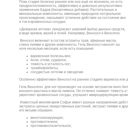
Пока стадия болезни ранняя или она ещё не возникла, но есть
предрасположенность, эффективно и довольно результативно
применение Бадов (биоактивных добавок). Растительные и
минеральные компоненты, имеющие природное натуральное
происхождение, оказывают отличное действие на состояние вен
и ток в кровеносных сосудах.
«Дежурная аптека» предлагает широкий выбор данных средств,
в виде кремов, мазей и гелей. Например, Венозол и Венолгон.
Венозол включает в состав эстракты трав, эфирные масла,
слюну пиявки и другие компоненты. Гель Венозол наносят на
ноги несколько месяцев, если есть показания:
варикозная болезнь вен;
боли, отеки, судороги;
тяжесть и усталость ног;
тромбофлебиты;
сосудистые сеточки и звездочки.
Особенно эффективен Венозол на ранних стадиях варикоза или д
Гель Венолгон для ног производят на основе экстрактов гинго бил
конского каштана и масла лимона. Он отлично снимает тяжесть и у
укрепляет кровеносные сосуды, улучшает микроциркуляцию крови
Известный многим крем Софья имеет разные направления действ
экстракты ценных лекарственных растений, экстракт пиявки и др
его весьма обширен:
венотонизирующее;
противоотечное;
противовоспалительное;