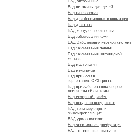
БАД витаминные
Бад витамины для детей
Бад гинекология
Бад для беременных и кормящих
Бад для глаз
БАД желудочно-кишечные
Бад заболевания кожи
БАД Заболевания нервной систем
Бад заболевания печени
Бад заболевания щитовидной
железы
Бад мастопатия
Бад менопауза
Бад при боли в
горле,кашле,ОРЗ,гриппе
Бад при заболеваниях опорно-
двигательной системы
Бад сахарный диабет
Бад сердечно-сосудистые
БАД тонизирующие и
общеукрепляющие
БАД урологические
Бад эректильная дисфункция
БАД, от вредных привычек