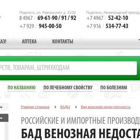
Подольск, ул. Ревпроспект д. 31/30
Подольск, Ленинградский проезд,
69-61-90 / 91 / 92
52-42-10
8 4967
/
+7 4967
/
945-00-50
534-77-43
+7 929
/
+7 916
/
АЗ!
АПТЕКА
КОНТАКТЫ
ПО НАЗВАНИЮ
ПО ЛЕЧЕБНОМУ СВОЙСТВУ
ПО БОЛЕЗНЯМ
Главная страница
БАДЫ
Бад венозная недостаточность
РОССИЙСКИЕ И ИМПОРТНЫЕ ПРОИЗВОД
БАД ВЕНОЗНАЯ НЕДОСТ