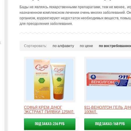
Бады не являясь лекарственными препаратами, тем не менее, иг
назначенном комплексном лечении очень многих заболеваний. Он
организм, корректируют недостаток необходимых веществ, повыш
для преодоления заболевания.
ы
Сортировать:
по алфавиту
по цене
по востребованно
СОФЬЯ КРЕМ Д/НОГ
911-ВЕНОЛГОН ГЕЛЬ Д/
ЭКСТРАКТ ПИЯВКИ 125МЛ.
100МЛ.
ПОД ЗАКАЗ: 236 РУБ
ПОД ЗАКАЗ: 168 РУБ