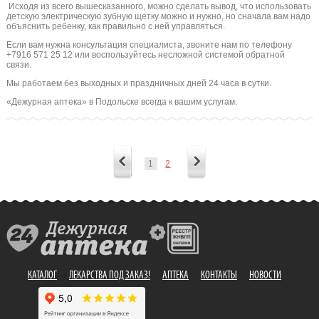
Исходя из всего вышесказанного, можно сделать вывод, что использовать
детскую электрическую зубную щетку можно и нужно, но сначала вам надо
объяснить ребенку, как правильно с ней управляться.
Если вам нужна консультация специалиста, звоните нам по телефону
+7916 571 25 12 или воспользуйтесь несложной системой обратной
связи.
Мы работаем без выходных и праздничных дней 24 часа в сутки.
«Дежурная аптека» в Подольске всегда к вашим услугам.
1
2
КАТАЛОГ
ЛЕКАРСТВА ПОД ЗАКАЗ!
АПТЕКА
КОНТАКТЫ
НОВОСТИ