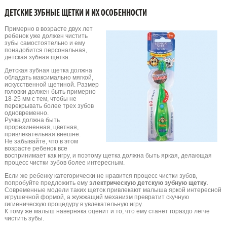
ДЕТСКИЕ ЗУБНЫЕ ЩЕТКИ И ИХ ОСОБЕННОСТИ
Примерно в возрасте двух лет
ребенок уже должен чистить
зубы самостоятельно и ему
понадобится персональная,
детская зубная щетка.
Детская зубная щетка должна
обладать максимально мягкой,
искусственной щетиной. Размер
головки должен быть примерно
18-25 мм с тем, чтобы не
перекрывать более трех зубов
одновременно.
Ручка должна быть
прорезиненная, цветная,
привлекательная внешне.
Не забывайте, что в этом
возрасте ребенок все
воспринимает как игру, и поэтому щетка должна быть яркая, делающая
процесс чистки зубов более интересным.
Если же ребенку категорически не нравится процесс чистки зубов,
попробуйте предложить ему
электрическую детскую зубную щетку
.
Современные модели таких щеток привлекают малыша яркой интересной
игрушечной формой, а жужжащий механизм превратит скучную
гигиеническую процедуру в увлекательную игру.
К тому же малыш наверняка оценит и то, что ему станет гораздо легче
чистить зубы.