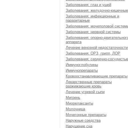
Заболевания: глаз и ушей
Заболевания: желудочно-кишечные
Заболевания: инфекционные и
паразитарные
Заболевания: мочеполовой систем
Заболевания: нервной системы
Заболевания: опорно-двигательног
аппарата
Лечение венозной недостаточности
Заболевания: ОРЗ, грипп, ЛОР
Заболевания: сердечно-сосудисты
Иммуноглобулины
Иммунопрепараты
Кровоостанавливающие препараты
Лекарственные препараты
разжижающие кровь
Лечение угревой сыпи
Мигрень
Миорелаксанты
Молочница
Мочегонные препараты
Наружные средства
Нарушение сна