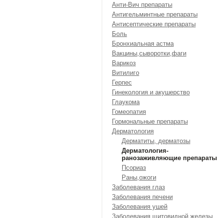
Анти-Вич препараты
Антигельминтные препараты
Антисептические препараты
Боль
Бронхиальная астма
Вакцины,сыворотки,фаги
Варикоз
Витилиго
Герпес
Гинекология и акушерство
Глаукома
Гомеопатия
Гормональные препараты
Дерматология
Дерматиты, дерматозы
Дерматология-
ранозаживляющие препараты
Псориаз
Раны,ожоги
Заболевания глаз
Заболевания печени
Заболевания ушей
Заболевания щитовидной железы