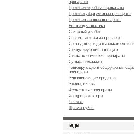
препараты
Противомикробные препараты
Противотуберкулезные препараты
Противоязвенные препараты
Рентгендиагностика
Сахарный диабет
Спазмолитические препараты
Ср-ва для ортодонтического лечен
Стимулирующие лактацию
Стоматологические препараты
Сульфаниламиды
Тонизирующие и общеукрепляющи
препараты
Успокаивающие средства
Ушибы, синяки
Ферментные препараты
Хондропротекторы
Чесотка
Шрамы,рубцы
БАДЫ