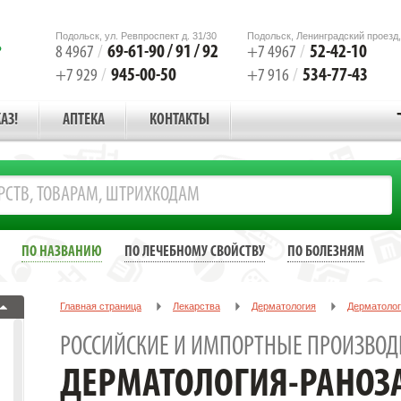
Подольск, ул. Ревпроспект д. 31/30
Подольск, Ленинградский проезд,
69-61-90 / 91 / 92
52-42-10
8 4967
/
+7 4967
/
945-00-50
534-77-43
+7 929
/
+7 916
/
АЗ!
АПТЕКА
КОНТАКТЫ
ПО НАЗВАНИЮ
ПО ЛЕЧЕБНОМУ СВОЙСТВУ
ПО БОЛЕЗНЯМ
Главная страница
Лекарства
Дерматология
Дерматоло
РОССИЙСКИЕ И ИМПОРТНЫЕ ПРОИЗВОД
ДЕРМАТОЛОГИЯ-РАНО