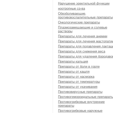
Нарушение эректильной функции
ноотропные ср-ва
Обезболивающие,
противовоспалительные препараты
Онкологические препараты
Плазмозамещающие и солевые
растворы
Препараты для лечения анемии
Препараты для лечения мастопати
Препараты для подавления лактац
Препараты для снижения веса
Препараты для удаления бородаво
Препараты кальция
Препараты от боли в горле
Препараты от кашля
Препараты от насморка
Препараты от температуры
Препараты от укачивания
Противовирусные препараты
Противогемороидальные препарат
Противогрибковые внутренние
препараты
Противогрибковые наружные