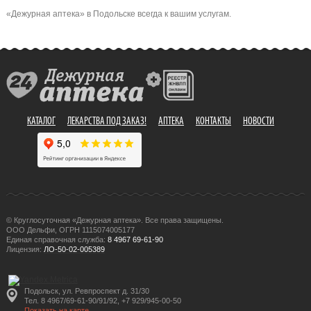
«Дежурная аптека» в Подольске всегда к вашим услугам.
КАТАЛОГ
ЛЕКАРСТВА ПОД ЗАКАЗ!
АПТЕКА
КОНТАКТЫ
НОВОСТИ
© Круглосуточная «Дежурная аптека». Все права защищены.
ООО Дельфи, ОГРН 1115074005177
Единая справочная служба:
8 4967 69-61-90
Лицензия:
ЛО-50-02-005389
Подольск, ул. Ревпроспект д. 31/30
Тел. 8 4967/69-61-90/91/92, +7 929/945-00-50
Показать на карте