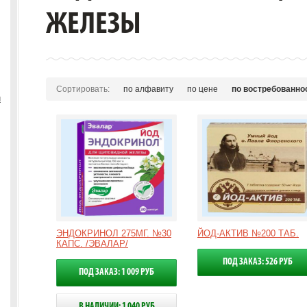
ЖЕЛЕЗЫ
Сортировать:
по алфавиту
по цене
по востребованно
ы
ЭНДОКРИНОЛ 275МГ. №30
ЙОД-АКТИВ №200 ТАБ.
КАПС. /ЭВАЛАР/
ПОД ЗАКАЗ: 526 РУБ
ПОД ЗАКАЗ: 1 009 РУБ
В НАЛИЧИИ: 1 040 РУБ