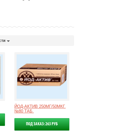
сти
ЙОД-АКТИВ 250МГ/50МКГ.
№80 ТАБ.
ПОД ЗАКАЗ: 263 РУБ