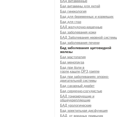
БАД витаминные
Бад витамины для детей
Бад гинекология
Бад для беременных и кормящих
Бад для глаз
БАД желудочно-кишечные
Бад заболевания кожи
БАД Заболевания нервной систем
Бад заболевания печени
Бад заболевания щитовидной
железы
Бад мастопатия
Бад менопауза
Бад при боли в
горле,кашле,ОРЗ,гриппе
Бад при заболеваниях опорно-
двигательной системы
Бад сахарный диабет
Бад сердечно-сосудистые
БАД тонизирующие и
общеукрепляющие
БАД урологические
Бад эректильная дисфункция
БАД, от вредных привычек