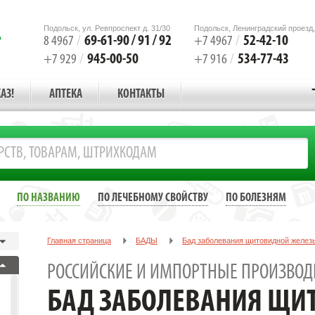
Подольск, ул. Ревпроспект д. 31/30
Подольск, Ленинградский проезд,
69-61-90 / 91 / 92
52-42-10
8 4967
/
+7 4967
/
945-00-50
534-77-43
+7 929
/
+7 916
/
АЗ!
АПТЕКА
КОНТАКТЫ
ПО НАЗВАНИЮ
ПО ЛЕЧЕБНОМУ СВОЙСТВУ
ПО БОЛЕЗНЯМ
Главная страница
БАДЫ
Бад заболевания щитовидной желез
РОССИЙСКИЕ И ИМПОРТНЫЕ ПРОИЗВОД
БАД ЗАБОЛЕВАНИЯ ЩИ