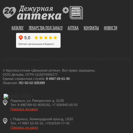
КАТАЛОГ
ЛЕКАРСТВА ПОД ЗАКАЗ!
АПТЕКА
КОНТАКТЫ
НОВОСТИ
© Круглосуточная «Дежурная аптека». Все права защищены.
ООО Дельфи, ОГРН 1115074005177
Единая справочная служба:
8 4967 69-61-90
Лицензия:
ЛО-50-02-005389
Подольск, ул. Ревпроспект д. 31/30
Тел. 8 4967/69-61-90/91/92, +7 929/945-00-50
Показать на карте
г. Подольск, Ленинградский проезд, 13/20
Тел. +7 4967 52-42-10, +7916/534-77-43
Показать на карте