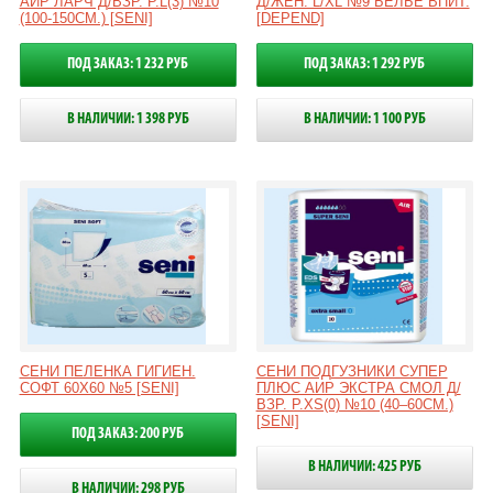
АИР ЛАРЧ Д/ВЗР. Р.L(3) №10
Д/ЖЕН. L/XL №9 БЕЛЬЕ ВПИТ.
(100-150СМ.) [SENI]
[DEPEND]
ПОД ЗАКАЗ: 1 232 РУБ
ПОД ЗАКАЗ: 1 292 РУБ
В НАЛИЧИИ: 1 398 РУБ
В НАЛИЧИИ: 1 100 РУБ
СЕНИ ПЕЛЕНКА ГИГИЕН.
СЕНИ ПОДГУЗНИКИ СУПЕР
СОФТ 60X60 №5 [SENI]
ПЛЮС АИР ЭКСТРА СМОЛ Д/
ВЗР. Р.XS(0) №10 (40–60СМ.)
[SENI]
ПОД ЗАКАЗ: 200 РУБ
В НАЛИЧИИ: 425 РУБ
В НАЛИЧИИ: 298 РУБ