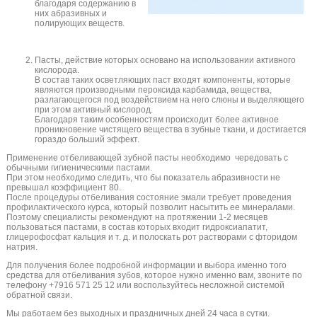
благодаря содержанию в
них абразивных и
полирующих веществ.
Пасты, действие которых основано на использовании активного
кислорода.
В состав таких осветляющих паст входят компоненты, которые
являются производными пероксида карбамида, вещества,
разлагающегося под воздействием на него слюны и выделяющего
при этом активный кислород.
Благодаря таким особенностям происходит более активное
проникновение чистящего вещества в зубные ткани, и достигается
гораздо больший эффект.
Применение отбеливающей зубной пасты необходимо чередовать с
обычными гигиеническими пастами.
При этом необходимо следить, что бы показатель абразивности не
превышал коэффициент 80.
После процедуры отбеливания состояние эмали требует проведения
профилактического курса, который позволит насытить ее минералами.
Поэтому специалисты рекомендуют на протяжении 1-2 месяцев
пользоваться пастами, в состав которых входит гидроксиапатит,
глицерофосфат кальция и т. д. и полоскать рот растворами с фторидом
натрия.
Для получения более подробной информации и выбора именно того
средства для отбеливания зубов, которое нужно именно вам, звоните по
телефону +7916 571 25 12 или воспользуйтесь несложной системой
обратной связи.
Мы работаем без выходных и праздничных дней 24 часа в сутки.