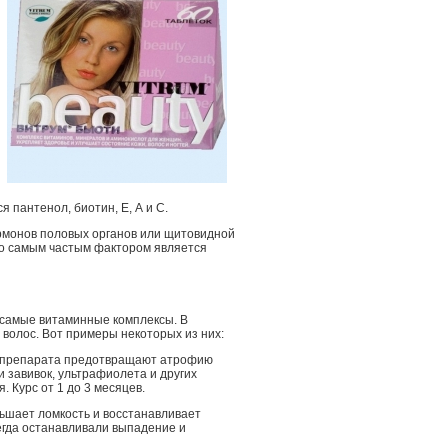
 пантенол, биотин, Е, А и С.
ормонов половых органов или щитовидной
 но самым частым фактором является
 самые витаминные комплексы. В
волос. Вот примеры некоторых из них:
ы препарата предотвращают атрофию
и завивок, ультрафиолета и других
 Курс от 1 до 3 месяцев.
ьшает ломкость и восстанавливает
егда останавливали выпадение и