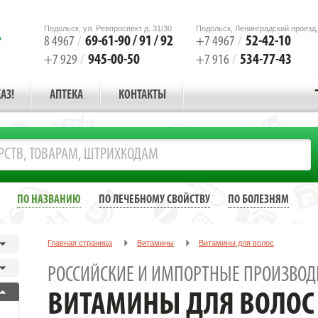
Подольск, ул. Ревпроспект д. 31/30
Подольск, Ленинградский проезд,
69-61-90 / 91 / 92
52-42-10
8 4967
/
+7 4967
/
945-00-50
534-77-43
+7 929
/
+7 916
/
АЗ!
АПТЕКА
КОНТАКТЫ
ПО НАЗВАНИЮ
ПО ЛЕЧЕБНОМУ СВОЙСТВУ
ПО БОЛЕЗНЯМ
Главная страница
Витамины
Витамины для волос
РОССИЙСКИЕ И ИМПОРТНЫЕ ПРОИЗВОД
ВИТАМИНЫ ДЛЯ ВОЛОС