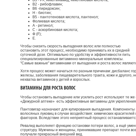
В3 - РР, никотинамид, никотиновая кислота;
В2 - рибофлавин;
В6 -пиридоксин;
Н - биотин;
В5 - пантотеновая кислота, пантенол;
Фолиевая кислота;
А - ретинол;
С - аскорбиновая кислота;
Ф (F);
Е.
Чтобы снизить скорость выпадения волос или полностью
остановить этот процесс, необходимо принимать их в средней
суточной дозе. Оптимально по удобству и эффективности пить
специализированные витаминно-минеральные комплексы.
"Самые важные" витаминами от выпадения и роста волос являются
Хотя процесс может начаться по разным причинам: дисбаланс г
железы, заболевания пищеварительного тракта, кожи и другого,
нехватка витаминов у детей и взрослых.
ВИТАМИНЫ ДЛЯ РОСТА ВОЛОС
Чтобы остановить выпадение или усилить рост используют те же
«Дежурной аптеке» есть эффективные витамины для укрепления 
Пантовигар назначают для купирования выпадения. Компонент
волосяных луковиц в случае воздействия: химических красителей 
факторов. Вследствие этого неприятный процесс останавливается.
Ревалид выполняет функцию остановки потери волос, а ещё умен
структуру. Мужчины и женщины, принимавшие препарат почти вс
получали прекрасный внешний вид.