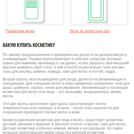
Туалетная вода
Уход за полостью рта
КАКУЮ КУПИТЬ КОСМЕТИКУ
По своему предназначению и функциям она делится на декоративную и
ухаживающую. Первая группа включает в себя все средства, которые
нужны для макияжа, маникюра и так далее, чтобы украсить свой внешний
вид или изменить свой стиль. К ней относятся различные тени для век,
тушь для ресниц, румяна, помада, лаки для волос и ногтей, пудра.
Вторая группа, использующаяся для ухода, делится на увлажняющую и
очищающую. Для очищения волос и кожи применяют различные гели для
душа, шампуни, скрабы, пенки для умывания. Увлажняющая и питающая
косметика для волос или лица – это бальзамы, кондиционеры, крема,
муссы.
Эти две группы дополняют друг друга, одна проводит чистку
поверхностную или глубокую, а вторая – после этого наносится для
сохранения природного баланс волос и кожи.
Кроме разделения косметики для лица и волос, существует косметика
детская, женская и мужская. К женской относят и краски, лаки для волос.
Детская косметика особенно нежная, мягкая и натуральная. Но самое
большое разнообразие видов средств в женской косметике.