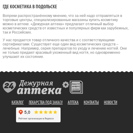
ГДЕ КОСМЕТИКА В ПОДОЛЬСКЕ
Вопреки распространённому мнению, что за ней надо отправляться в
торговые центры, специализированные магазины купить косметику
можно в аптеке. «Дежурная аптека» предлагает отличный выбор
косметических средств от известных и популярных фирм как зарубежных,
так и Российских.
У нас продается товар отличного качества и с соответствующими
сертификатами. Существует еще один вид косметических средств –
лечебные. Например, серия препаратов по уходу и лечению ногтей. Они
не только придают красивый ухоженный вид ногтя, но одновременно
улучшают их состояние.
КАТАЛОГ
ЛЕКАРСТВА ПОД ЗАКАЗ!
АПТЕКА
КОНТАКТЫ
НОВОСТИ