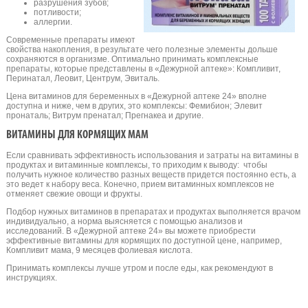
разрушения зубов;
потливости;
аллергии.
Современные препараты имеют
свойства накопления, в результате чего полезные элементы дольше
сохраняются в организме. Оптимально принимать комплексные
препараты, которые представлены в «Дежурной аптеке»: Компливит,
Перинатал, Леовит, Центрум, Эвиталь.
Цена витаминов для беременных в «Дежурной аптеке 24» вполне
доступна и ниже, чем в других, это комплексы: Фемибион; Элевит
пронаталь; Витрум пренатал; Прегнакеа и другие.
ВИТАМИНЫ ДЛЯ КОРМЯЩИХ МАМ
Если сравнивать эффективность использования и затраты на витамины в
продуктах и витаминные комплексы, то приходим к выводу: чтобы
получить нужное количество разных веществ придется постоянно есть, а
это ведет к набору веса. Конечно, прием витаминных комплексов не
отменяет свежие овощи и фрукты.
Подбор нужных витаминов в препаратах и продуктах выполняется врачом
индивидуально, а норма выясняется с помощью анализов и
исследований. В «Дежурной аптеке 24» вы можете приобрести
эффективные витамины для кормящих по доступной цене, например,
Компливит мама, 9 месяцев фолиевая кислота.
Принимать комплексы лучше утром и после еды, как рекомендуют в
инструкциях.