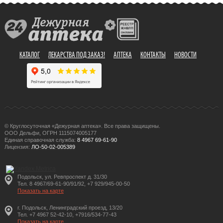
КАТАЛОГ
ЛЕКАРСТВА ПОД ЗАКАЗ!
АПТЕКА
КОНТАКТЫ
НОВОСТИ
© Круглосуточная «Дежурная аптека». Все права защищены.
ООО Дельфи, ОГРН 1115074005177
Единая справочная служба:
8 4967 69-61-90
Лицензия:
ЛО-50-02-005389
Подольск, ул. Ревпроспект д. 31/30
Тел. 8 4967/69-61-90/91/92, +7 929/945-00-50
Показать на карте
г. Подольск, Ленинградский проезд, 13/20
Тел. +7 4967 52-42-10, +7916/534-77-43
Показать на карте