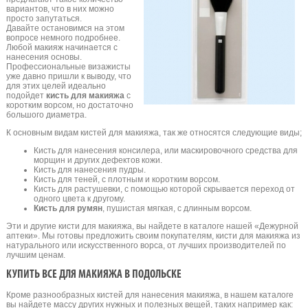
вариантов, что в них можно
просто запутаться.
Давайте остановимся на этом
вопросе немного подробнее.
Любой макияж начинается с
нанесения основы.
Профессиональные визажисты
уже давно пришли к выводу, что
для этих целей идеально
подойдет
кисть для макияжа
с
коротким ворсом, но достаточно
большого диаметра.
К основным видам кистей для макияжа, так же относятся следующие виды;
Кисть для нанесения консилера, или маскировочного средства для
морщин и других дефектов кожи.
Кисть для нанесения пудры.
Кисть для теней, с плотным и коротким ворсом.
Кисть для растушевки, с помощью которой скрывается переход от
одного цвета к другому.
Кисть для румян
, пушистая мягкая, с длинным ворсом.
Эти и другие кисти для макияжа, вы найдете в каталоге нашей «Дежурной
аптеки». Мы готовы предложить своим покупателям, кисти для макияжа из
натурального или искусственного ворса, от лучших производителей по
лучшим ценам.
КУПИТЬ ВСЕ ДЛЯ МАКИЯЖА В ПОДОЛЬСКЕ
Кроме разнообразных кистей для нанесения макияжа, в нашем каталоге
вы найдете массу других нужных и полезных вещей, таких например как: