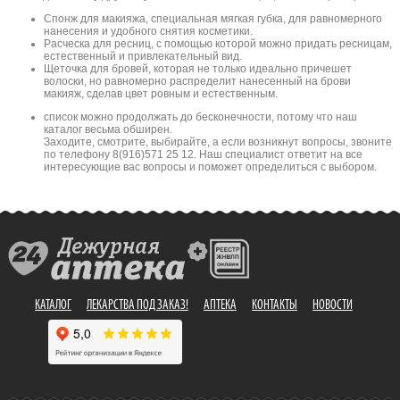
Спонж для макияжа, специальная мягкая губка, для равномерного
нанесения и удобного снятия косметики.
Расческа для ресниц, с помощью которой можно придать ресницам,
естественный и привлекательный вид.
Щеточка для бровей, которая не только идеально причешет
волоски, но равномерно распределит нанесенный на брови
макияж, сделав цвет ровным и естественным.
список можно продолжать до бесконечности, потому что наш
каталог весьма обширен.
Заходите, смотрите, выбирайте, а если возникнут вопросы, звоните
по телефону 8(916)571 25 12. Наш специалист ответит на все
интересующие вас вопросы и поможет определиться с выбором.
КАТАЛОГ
ЛЕКАРСТВА ПОД ЗАКАЗ!
АПТЕКА
КОНТАКТЫ
НОВОСТИ