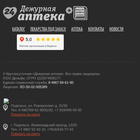
КАТАЛОГ
ЛЕКАРСТВА ПОД ЗАКАЗ!
АПТЕКА
КОНТАКТЫ
НОВОСТИ
© Круглосуточная «Дежурная аптека». Все права защищены.
ООО Дельфи, ОГРН 1115074005177
Единая справочная служба:
8 4967 69-61-90
Лицензия:
ЛО-50-02-005389
Подольск, ул. Ревпроспект д. 31/30
Тел. 8 4967/69-61-90/91/92, +7 929/945-00-50
Показать на карте
г. Подольск, Ленинградский проезд, 13/20
Тел. +7 4967 52-42-10, +7916/534-77-43
Показать на карте