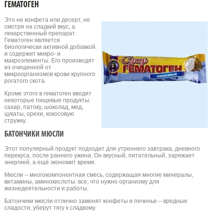
ГЕМАТОГЕН
Это не конфета или десерт, не
смотря на сладкий вкус, а
лекарственный препарат.
Гематоген является
биологически активной добавкой
и содержит микро- и
макроэлементы. Его производят
из очищенной от
микроорганизмов крови крупного
рогатого скота.
Кроме этого в гематоген вводят
некоторые пищевые продукты:
сахар, патоку, шоколад, мед,
цукаты, орехи, кокосовую
стружку.
БАТОНЧИКИ МЮСЛИ
Этот популярный продукт подходит для утреннего завтрака, дневного
перекуса, после раннего ужина. Он вкусный, питательный, заряжает
энергией, а ещё экономит время.
Мюсли – многокомпонентная смесь, содержащая многие минералы,
витамины, аминокислоты: все, что нужно организму для
жизнедеятельности и работы.
Батончики мюсли отлично заменят конфеты и печенье – вредные
сладости, уберут тягу к сладкому.