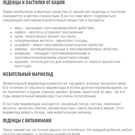
ЛЕДЕНЦЫ И ПАСТИЛКИ ОТ КАШЛЯ
Такие необычные и вкусные средства от кашля как леденцы и пастилки
понравятся и детям, и взрослым. В их составе могут содержаться
следующие противовоспалительные вещества и продукты:
мед – оказывает противомикробное действие;
лимон – кислота устраняет воспаление;
цинк - благотворно влияет на горло;
аскорбиновая кислота - укрепляет сосуды;
шалфей – имеет противовоспалительное свойство;
имбирь - антибактериальные и противогрибковые свойства;
ромашка - обладает противомикробными и
противоаллергическими характеристиками;
куркума - используется для избавления от любого кашля или
простуды.
ЖЕВАТЕЛЬНЫЙ МАРМЕЛАД
Жевательный мармелад появился не так давно, в конце прошлого века.
Его отличие от обычного мармелада в более долгом пережевывании, он
не прилипает к рукам, хорошо держит форму, приятный на вкус. За эти
годы жевательный мармелад стал очень популярным.
В составе мармелада находится: сахарный песок, патока, лимонная
кислота, желатин, пектин, ароматизаторы, смесь восков и жиров. Этот
мармелад жевать лучше, чем жевательную резинку.
ЛЕДЕНЦЫ С ВИТАМИНАМИ
Такое лакомство не только вкусно, но и полезно. Не каждый ребенок любит
глотать витамины, а леденцы нравятся всем.