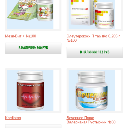
Мези-Вит + №100
Элеутерококк П таб п/о 0,205 г
№100
В НАЛИЧИИ: 300 РУБ
В НАЛИЧИИ: 112 РУБ
Kardioton
Вечернее Плюс
Валериана+Пустырник №60