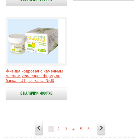
Живица кодровая с каменным
маслом усиленная формула,
банка ПЭТ , 5г капс. №30
В НАЛИЧИИ: 400 РУБ
1
2
3
4
5
6