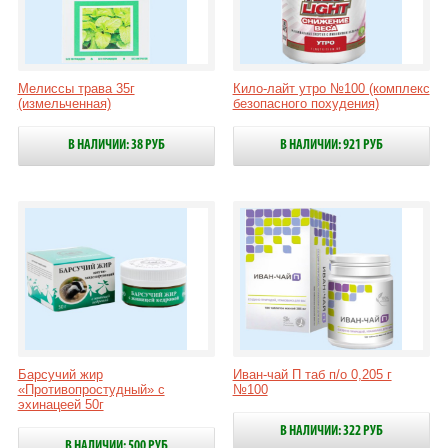
Мелиссы трава 35г
Кило-лайт утро №100 (комплекс
(измельченная)
безопасного похудения)
В НАЛИЧИИ: 38 РУБ
В НАЛИЧИИ: 921 РУБ
Барсучий жир
Иван-чай П таб п/о 0,205 г
«Противопростудный» с
№100
эхинацеей 50г
В НАЛИЧИИ: 322 РУБ
В НАЛИЧИИ: 500 РУБ