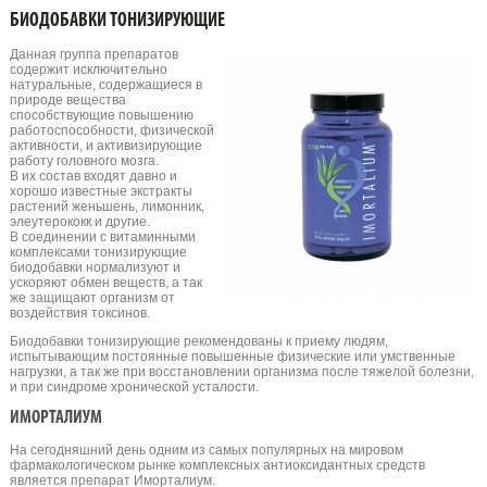
БИОДОБАВКИ ТОНИЗИРУЮЩИЕ
Данная группа препаратов
содержит исключительно
натуральные, содержащиеся в
природе вещества
способствующие повышению
работоспособности, физической
активности, и активизирующие
работу головного мозга.
В их состав входят давно и
хорошо известные экстракты
растений женьшень, лимонник,
элеутерококк и другие.
В соединении с витаминными
комплексами тонизирующие
биодобавки нормализуют и
ускоряют обмен веществ, а так
же защищают организм от
воздействия токсинов.
Биодобавки тонизирующие рекомендованы к приему людям,
испытывающим постоянные повышенные физические или умственные
нагрузки, а так же при восстановлении организма после тяжелой болезни,
и при синдроме хронической усталости.
ИМОРТАЛИУМ
На сегодняшний день одним из самых популярных на мировом
фармакологическом рынке комплексных антиоксидантных средств
является препарат Иморталиум.