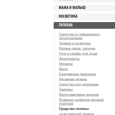
МАМА И МАЛЫШ
КОСМЕТИКА
ГИГИЕНА
Средства от повышенного
потоотделения
Гигиена и косметика
Ватные диски, палочки
Гели и скрабы для душа
Дезодоранты
Мочалки
Мыло
Ежедневные прокладки
Интимная гигиена
Средства для депиляции
Тампоны
Ватно-марлевые изделия
Влажные салфетки,носовые
платочки
Средства гигиены
ср-ва женской гигиены