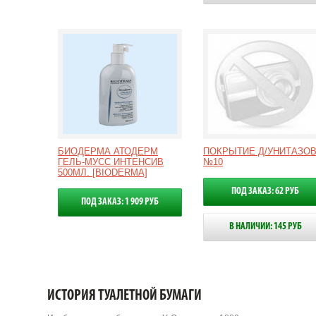
БИОДЕРМА АТОДЕРМ
ПОКРЫТИЕ Д/УНИТАЗО
ГЕЛЬ-МУСС ИНТЕНСИВ
№10
500МЛ. [BIODERMA]
ПОД ЗАКАЗ: 62 РУБ
ПОД ЗАКАЗ: 1 909 РУБ
В НАЛИЧИИ: 145 РУБ
ИСТОРИЯ ТУАЛЕТНОЙ БУМАГИ