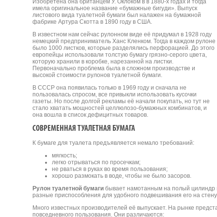
Изобретена она британцем У. Оклоком в в 1880-х годах и тогда
имела оригинальное название «бумажные бигуди». Выпуск
листового вида туалетной бумаги был налажен на бумажной
фабрике Артура Скотта в 1890 году в США.
В известном нам сейчас рулонном виде её придумал в 1928 году
немецкий предприниматель Ханс Кленком. Тогда в каждом рулоне
было 1000 листков, которые разделялись перфорацией. До этого
европейцы использовали толстую бумагу грязно-серого цвета,
которую хранили в коробке, нарезанной на листки.
Первоначально проблема была в сложном производстве и
высокой стоимости рулонов туалетной бумаги.
В СССР она появилась только в 1969 году и сначала не
пользовалась спросом, все привыкли использовать кусочки
газеты. Но после долгой рекламы её начали покупать, но тут не
стало хватать мощностей целлюлозо-бумажных комбинатов, и
она вошла в список дефицитных товаров.
СОВРЕМЕННАЯ ТУАЛЕТНАЯ БУМАГА
К бумаге для туалета предъявляется немало требований:
мягкость;
легко отрываться по просечкам;
не рваться в руках во время пользования;
хорошо размокать в воде, чтобы не было засоров.
Рулон туалетной бумаги
бывает намотанным на полый цилиндр и
разные приспособления для удобного подвешивания его на стену 
Много известных производителей её выпускает. На рынке предст
повседневного пользования. Они различаются: