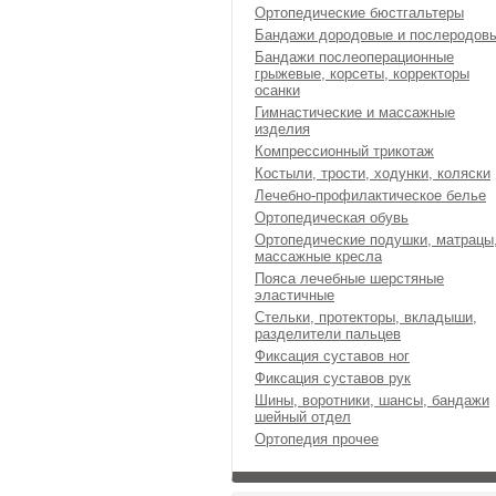
Ортопедические бюстгальтеры
Бандажи дородовые и послеродов
Бандажи послеоперационные
грыжевые, корсеты, корректоры
осанки
Гимнастические и массажные
изделия
Компрессионный трикотаж
Костыли, трости, ходунки, коляски
Лечебно-профилактическое белье
Ортопедическая обувь
Ортопедические подушки, матрацы
массажные кресла
Пояса лечебные шерстяные
эластичные
Стельки, протекторы, вкладыши,
разделители пальцев
Фиксация суставов ног
Фиксация суставов рук
Шины, воротники, шансы, бандажи
шейный отдел
Ортопедия прочее