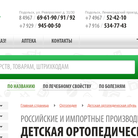
Подольск, ул. Ревпроспект д. 31/30
Подольск, Ленинградский проезд,
69-61-90 / 91 / 92
52-42-10
8 4967
/
+7 4967
/
945-00-50
534-77-43
+7 929
/
+7 916
/
АЗ!
АПТЕКА
КОНТАКТЫ
ПО НАЗВАНИЮ
ПО ЛЕЧЕБНОМУ СВОЙСТВУ
ПО БОЛЕЗНЯМ
Главная страница
Ортопедия
Детская ортопедическая обувь
РОССИЙСКИЕ И ИМПОРТНЫЕ ПРОИЗВОД
ДЕТСКАЯ ОРТОПЕДИЧЕС