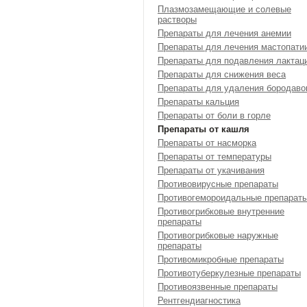
Плазмозамещающие и солевые
растворы
Препараты для лечения анемии
Препараты для лечения мастопати
Препараты для подавления лактац
Препараты для снижения веса
Препараты для удаления бородаво
Препараты кальция
Препараты от боли в горле
Препараты от кашля
Препараты от насморка
Препараты от температуры
Препараты от укачивания
Противовирусные препараты
Противогемороидальные препарат
Противогрибковые внутренние
препараты
Противогрибковые наружные
препараты
Противомикробные препараты
Противотуберкулезные препараты
Противоязвенные препараты
Рентгендиагностика