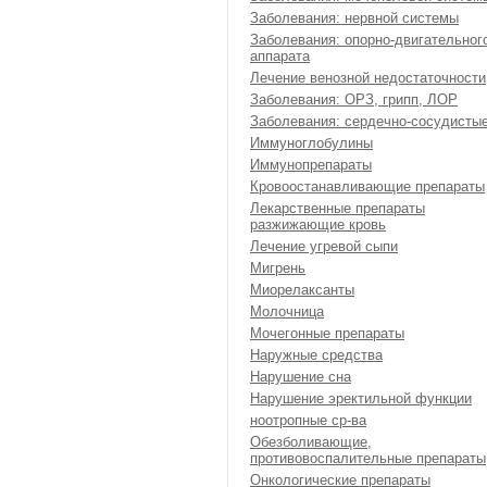
Заболевания: нервной системы
Заболевания: опорно-двигательног
аппарата
Лечение венозной недостаточности
Заболевания: ОРЗ, грипп, ЛОР
Заболевания: сердечно-сосудисты
Иммуноглобулины
Иммунопрепараты
Кровоостанавливающие препараты
Лекарственные препараты
разжижающие кровь
Лечение угревой сыпи
Мигрень
Миорелаксанты
Молочница
Мочегонные препараты
Наружные средства
Нарушение сна
Нарушение эректильной функции
ноотропные ср-ва
Обезболивающие,
противовоспалительные препараты
Онкологические препараты