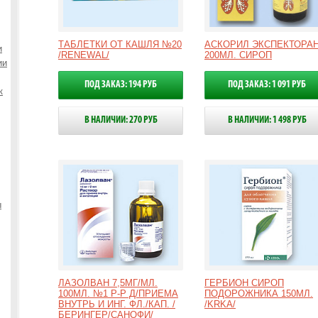
ТАБЛЕТКИ ОТ КАШЛЯ №20
АСКОРИЛ ЭКСПЕКТОРА
и
/RENEWAL/
200МЛ. СИРОП
ии
ПОД ЗАКАЗ: 194 РУБ
ПОД ЗАКАЗ: 1 091 РУБ
к
В НАЛИЧИИ: 270 РУБ
В НАЛИЧИИ: 1 498 РУБ
ы
ЛАЗОЛВАН 7,5МГ/МЛ.
ГЕРБИОН СИРОП
100МЛ. №1 Р-Р Д/ПРИЕМА
ПОДОРОЖНИКА 150МЛ.
ВНУТРЬ И ИНГ. ФЛ./КАП. /
/KRKA/
БЕРИНГЕР/САНОФИ/