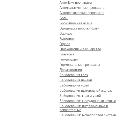
Анти-Вич препараты
Антигельминтные препараты
Антисептические препараты
Боль
Бронхиальная астма
Вакцины,сыворотки,фаги
Варикоз
Витилиго
Герпес
Гинекология и акушерство
Глаукома
Гомеопатия
Гормональные препараты
Дерматология
Заболевания глаз
Заболевания печени
Заболевания ушей
Заболевания щитовидной железы
Заболевания: глаз и ушей
Заболевания: желудочно-кишечные
Заболевания: инфекционные и
паразитарные
Заболевания: мочеполовой систем