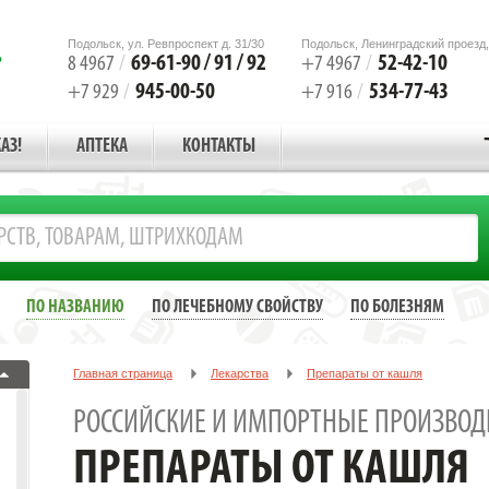
Подольск, ул. Ревпроспект д. 31/30
Подольск, Ленинградский проезд,
69-61-90 / 91 / 92
52-42-10
8 4967
/
+7 4967
/
945-00-50
534-77-43
+7 929
/
+7 916
/
АЗ!
АПТЕКА
КОНТАКТЫ
ПО НАЗВАНИЮ
ПО ЛЕЧЕБНОМУ СВОЙСТВУ
ПО БОЛЕЗНЯМ
Главная страница
Лекарства
Препараты от кашля
РОССИЙСКИЕ И ИМПОРТНЫЕ ПРОИЗВОД
ПРЕПАРАТЫ ОТ КАШЛЯ