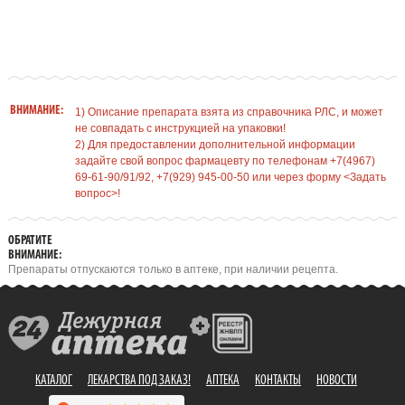
ВНИМАНИЕ:
1) Описание препарата взята из справочника РЛС, и может
не совпадать с инструкцией на упаковки!
2) Для предоставлении дополнительной информации
задайте свой вопрос фармацевту по телефонам +7(4967)
69-61-90/91/92, +7(929) 945-00-50 или через форму <Задать
вопрос>!
ОБРАТИТЕ
ВНИМАНИЕ:
Препараты отпускаются только в аптеке, при наличии рецепта.
КАТАЛОГ
ЛЕКАРСТВА ПОД ЗАКАЗ!
АПТЕКА
КОНТАКТЫ
НОВОСТИ