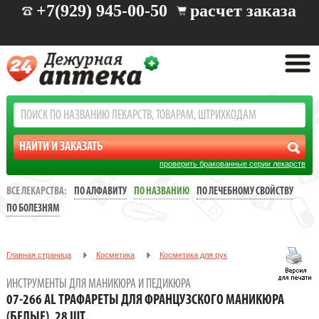
+7(929) 945-00-50
расчет заказа
проверить бракованные серии лекарств
ВСЕ ЛЕКАРСТВА:
ПО АЛФАВИТУ
ПО НАЗВАНИЮ
ПО ЛЕЧЕБНОМУ СВОЙСТВУ
ПО БОЛЕЗНЯМ
Главная страница
Косметика
Косметика для рук
Инструменты для маникюра и педикюра
ИНСТРУМЕНТЫ ДЛЯ МАНИКЮРА И ПЕДИКЮРА
07-266 AL Трафареты для французского маникюра (белые), 28 шт.
07-266 AL ТРАФАРЕТЫ ДЛЯ ФРАНЦУЗСКОГО МАНИКЮРА
(БЕЛЫЕ), 28 ШТ.