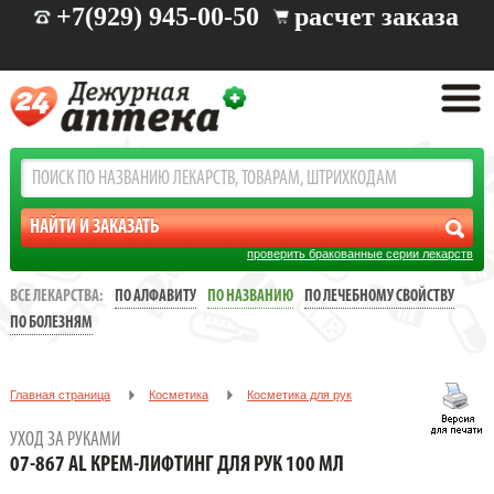
+7(929) 945-00-50
расчет заказа
проверить бракованные серии лекарств
ВСЕ ЛЕКАРСТВА:
ПО АЛФАВИТУ
ПО НАЗВАНИЮ
ПО ЛЕЧЕБНОМУ СВОЙСТВУ
ПО БОЛЕЗНЯМ
Главная страница
Косметика
Косметика для рук
Уход за руками
07-867 AL Крем-лифтинг для рук 100 мл
УХОД ЗА РУКАМИ
07-867 AL КРЕМ-ЛИФТИНГ ДЛЯ РУК 100 МЛ