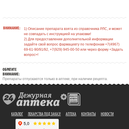
ВНИМАНИЕ:
1) Описание препарата взята из справочника РЛС, и может
не совпадать с инструкцией на упаковки!
2) Для предоставлении дополнительной информации
задайте свой вопрос фармацевту по телефонам +7(4967)
69-61-90/91/92, +7(929) 945-00-50 или через форму <Задать
вопрос>!
ОБРАТИТЕ
ВНИМАНИЕ:
Препараты отпускаются только в аптеке, при наличии рецепта.
КАТАЛОГ
ЛЕКАРСТВА ПОД ЗАКАЗ!
АПТЕКА
КОНТАКТЫ
НОВОСТИ