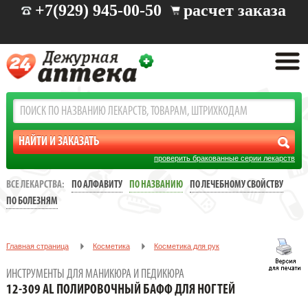
+7(929) 945-00-50
расчет заказа
проверить бракованные серии лекарств
ВСЕ ЛЕКАРСТВА:
ПО АЛФАВИТУ
ПО НАЗВАНИЮ
ПО ЛЕЧЕБНОМУ СВОЙСТВУ
ПО БОЛЕЗНЯМ
Главная страница
Косметика
Косметика для рук
Инструменты для маникюра и педикюра
ИНСТРУМЕНТЫ ДЛЯ МАНИКЮРА И ПЕДИКЮРА
12-309 AL Полировочный бафф для ногтей
12-309 AL ПОЛИРОВОЧНЫЙ БАФФ ДЛЯ НОГТЕЙ