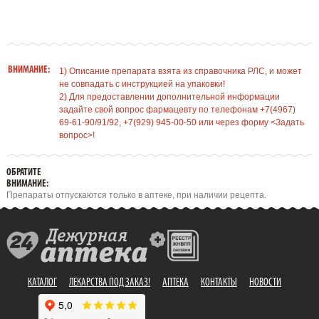
ВНИМАНИЕ:
1) Описание препарата взята из справочника РЛС, и может
не совпадать с инструкцией на упаковки!
2) Для предоставлении дополнительной информации
задайте свой вопрос фармацевту по телефонам +7(4967)
69-61-90/91/92, +7(929) 945-00-50 или через форму <Задать
вопрос>!
ОБРАТИТЕ
ВНИМАНИЕ:
Препараты отпускаются только в аптеке, при наличии рецепта.
КАТАЛОГ
ЛЕКАРСТВА ПОД ЗАКАЗ!
АПТЕКА
КОНТАКТЫ
НОВОСТИ