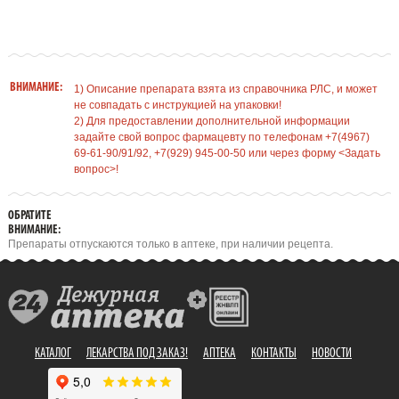
ВНИМАНИЕ:
1) Описание препарата взята из справочника РЛС, и может
не совпадать с инструкцией на упаковки!
2) Для предоставлении дополнительной информации
задайте свой вопрос фармацевту по телефонам +7(4967)
69-61-90/91/92, +7(929) 945-00-50 или через форму <Задать
вопрос>!
ОБРАТИТЕ
ВНИМАНИЕ:
Препараты отпускаются только в аптеке, при наличии рецепта.
КАТАЛОГ
ЛЕКАРСТВА ПОД ЗАКАЗ!
АПТЕКА
КОНТАКТЫ
НОВОСТИ