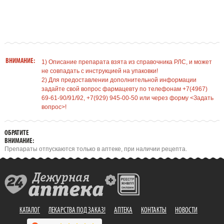
ВНИМАНИЕ:
1) Описание препарата взята из справочника РЛС, и может
не совпадать с инструкцией на упаковки!
2) Для предоставлении дополнительной информации
задайте свой вопрос фармацевту по телефонам +7(4967)
69-61-90/91/92, +7(929) 945-00-50 или через форму <Задать
вопрос>!
ОБРАТИТЕ
ВНИМАНИЕ:
Препараты отпускаются только в аптеке, при наличии рецепта.
КАТАЛОГ
ЛЕКАРСТВА ПОД ЗАКАЗ!
АПТЕКА
КОНТАКТЫ
НОВОСТИ