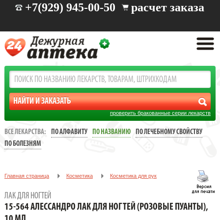
+7(929) 945-00-50
расчет заказа
проверить бракованные серии лекарств
ВСЕ ЛЕКАРСТВА:
ПО АЛФАВИТУ
ПО НАЗВАНИЮ
ПО ЛЕЧЕБНОМУ СВОЙСТВУ
ПО БОЛЕЗНЯМ
Главная страница
Косметика
Косметика для рук
Лак для ногтей
ЛАК ДЛЯ НОГТЕЙ
15-564 Алессандро Лак для ногтей (Розовые пуанты), 10 мл
15-564 АЛЕССАНДРО ЛАК ДЛЯ НОГТЕЙ (РОЗОВЫЕ ПУАНТЫ),
10 МЛ