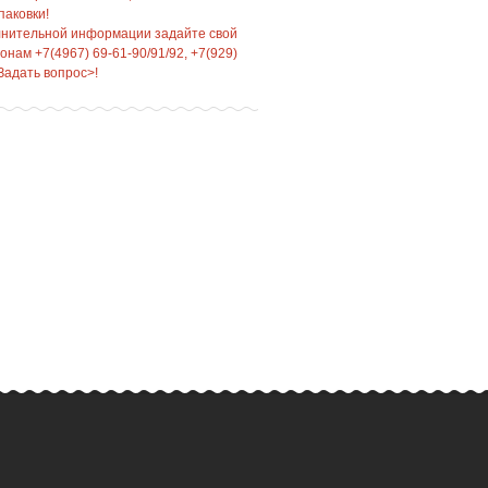
паковки!
лнительной информации задайте свой
нам +7(4967) 69-61-90/91/92, +7(929)
Задать вопрос>!