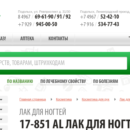
Подольск, ул. Ревпроспект д. 31/30
Подольск, Ленинградский проезд,
69-61-90 / 91 / 92
52-42-10
8 4967
/
+7 4967
/
945-00-50
534-77-43
+7 929
/
+7 916
/
АЗ!
АПТЕКА
КОНТАКТЫ
ПО НАЗВАНИЮ
ПО ЛЕЧЕБНОМУ СВОЙСТВУ
ПО БОЛЕЗНЯМ
Главная страница
Косметика
Косметика для рук
Лак дл
17-851 AL Лак для ногтей (Какао), 5 мл
ЛАК ДЛЯ НОГТЕЙ
17-851 AL ЛАК ДЛЯ НОГТ