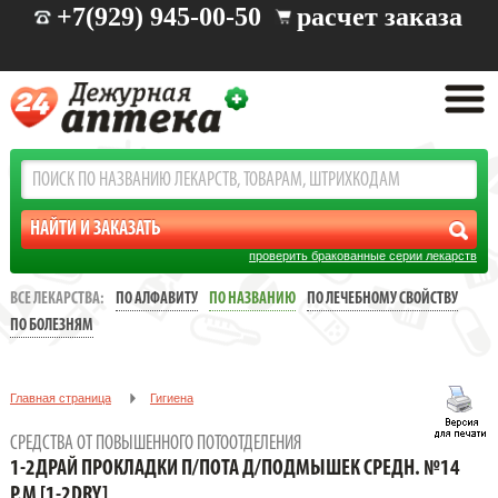
+7(929) 945-00-50
расчет заказа
проверить бракованные серии лекарств
ВСЕ ЛЕКАРСТВА:
ПО АЛФАВИТУ
ПО НАЗВАНИЮ
ПО ЛЕЧЕБНОМУ СВОЙСТВУ
ПО БОЛЕЗНЯМ
Главная страница
Гигиена
Средства от повышенного потоотделения
СРЕДСТВА ОТ ПОВЫШЕННОГО ПОТООТДЕЛЕНИЯ
1-2ДРАЙ ПРОКЛАДКИ П/ПОТА Д/ПОДМЫШЕК СРЕДН. №14 Р.M [1-
1-2ДРАЙ ПРОКЛАДКИ П/ПОТА Д/ПОДМЫШЕК СРЕДН. №14
2DRY]
Р.M [1-2DRY]